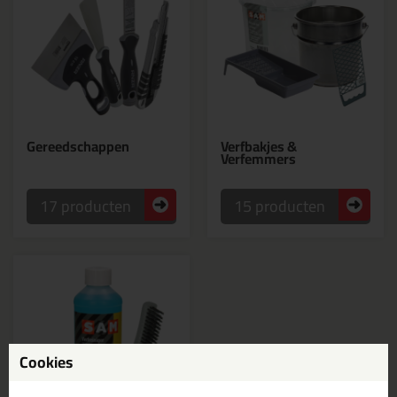
Gereedschappen
Verfbakjes &
Verfemmers
17 producten
15 producten
Cookies