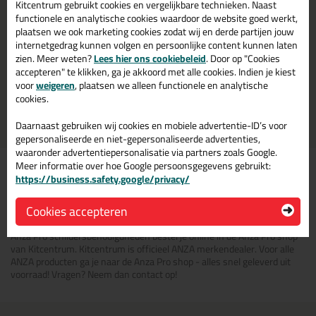
Kitcentrum gebruikt cookies en vergelijkbare technieken. Naast
functionele en analytische cookies waardoor de website goed werkt,
plaatsen we ook marketing cookies zodat wij en derde partijen jouw
Overige
internetgedrag kunnen volgen en persoonlijke content kunnen laten
zien. Meer weten?
Lees hier ons cookiebeleid
. Door op "Cookies
accepteren" te klikken, ga je akkoord met alle cookies. Indien je kiest
voor
weigeren
, plaatsen we alleen functionele en analytische
25 producten
cookies.
Daarnaast gebruiken wij cookies en mobiele advertentie-ID’s voor
gepersonaliseerde en niet-gepersonaliseerde advertenties,
waaronder advertentiepersonalisatie via partners zoals Google.
Alle ANZA producten bij
Meer informatie over hoe Google persoonsgegevens gebruikt:
https://business.safety.google/privacy/
je officiële ANZA dealer
Cookies accepteren
Anza Pro schildersbenodigdheden bestel je online in de Anza Pro shop
van Kitcentrum. Kitcentrum is officieel ANZA merkendealer. Voor alle
ANZA producten ga je naar de Anza Pro shop - alles snel geleverd uit
voorraad! Vragen? Neem dan contact op!