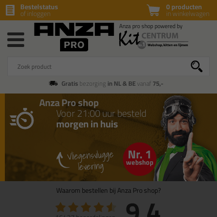
Bestelstatus
0 producten
of inloggen
in winkelwagen
Gratis
bezorging
in NL & BE
vanaf
75,-
Anza Pro shop
Voor 21:00 uur besteld
morgen in huis
Waarom bestellen bij Anza Pro shop?
9.4