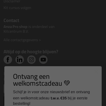
Disclaimer
Kit cursus volgen
Contact
Anza Pro shop
is onderdeel van
Kitcentrum B.V.
Alle contactgegevens >
Altijd op de hoogte blijven?
Ontvang een
Nieuws, tips en exclusieve deals rechtstreeks in je
inbox
welkomstcadeau 💚
Email
Schijf je in voor onze nieuwsbrief en ontvang
t.w.v. €35
een welkomstcadeau
bij je eerste
Inschrijven
bestelling!