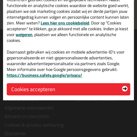
morgen in huis
vanaf
75,-
functionele en analytische cookies waardoor de website goed werkt,
plaatsen we ook marketing cookies zodat wij en derde partijen jouw
Grootste assortiment
PostNL afhaalpunt: kies zelf
internetgedrag kunnen volgen en persoonlijke content kunnen laten
uit voorraad leverbaar
wanneer je afhaalt
zien. Meer weten?
Lees hier ons cookiebeleid
. Door op "Cookies
accepteren" te klikken, ga je akkoord met alle cookies. Indien je kiest
voor
weigeren
, plaatsen we alleen functionele en analytische
Informatie
Over ons
cookies.
Tips en tricks
Wie wij zijn?
Daarnaast gebruiken wij cookies en mobiele advertentie-ID’s voor
Keuzehulpen
Vacatures bij kitcentrum.nl
gepersonaliseerde en niet-gepersonaliseerde advertenties,
waaronder advertentiepersonalisatie via partners zoals Google.
Acties
Over Kitcentrum.nl
Meer informatie over hoe Google persoonsgegevens gebruikt:
Levertijd & Bezorging
Maatschappelijk
https://business.safety.google/privacy/
Retourneren & Annuleren
Winkelmand
Cookies accepteren
Veel gestelde vragen (FAQ)
Contact
Bestelprocedure
Leverancier worden?
Algemene voorwaarden
Kitcentrum berichten
Cookies & privacy verklaring
Disclaimer