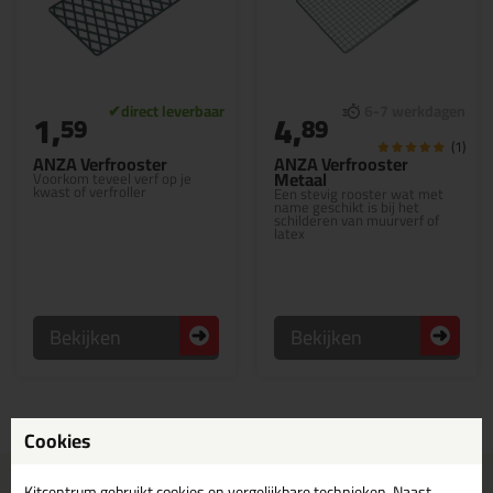
1,
4,
59
89
(1)
ANZA Verfrooster
ANZA Verfrooster
Metaal
Voorkom teveel verf op je
kwast of verfroller
Een stevig rooster wat met
name geschikt is bij het
schilderen van muurverf of
latex
Bekijken
Bekijken
Cookies
Voor 21:00 uur besteld
Gratis
bezorging in
NL & BE
Kitcentrum gebruikt cookies en vergelijkbare technieken. Naast