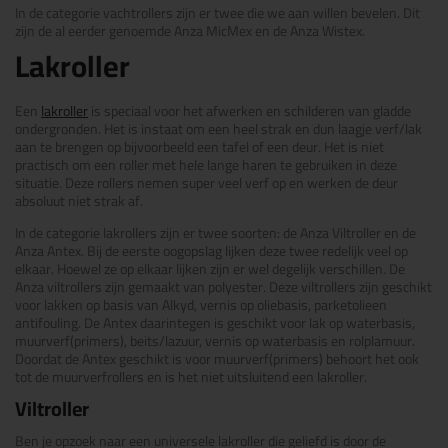
In de categorie vachtrollers zijn er twee die we aan willen bevelen. Dit
zijn de al eerder genoemde Anza MicMex en de Anza Wistex.
Lakroller
Een
lakroller
is speciaal voor het afwerken en schilderen van gladde
ondergronden. Het is instaat om een heel strak en dun laagje verf/lak
aan te brengen op bijvoorbeeld een tafel of een deur. Het is niet
practisch om een roller met hele lange haren te gebruiken in deze
situatie. Deze rollers nemen super veel verf op en werken de deur
absoluut niet strak af.
In de categorie lakrollers zijn er twee soorten: de Anza Viltroller en de
Anza Antex. Bij de eerste oogopslag lijken deze twee redelijk veel op
elkaar. Hoewel ze op elkaar lijken zijn er wel degelijk verschillen. De
Anza viltrollers zijn gemaakt van polyester. Deze viltrollers zijn geschikt
voor lakken op basis van Alkyd, vernis op oliebasis, parketolieen
antifouling. De Antex daarintegen is geschikt voor lak op waterbasis,
muurverf(primers), beits/lazuur, vernis op waterbasis en rolplamuur.
Doordat de Antex geschikt is voor muurverf(primers) behoort het ook
tot de muurverfrollers en is het niet uitsluitend een lakroller.
Viltroller
Ben je opzoek naar een universele lakroller die geliefd is door de