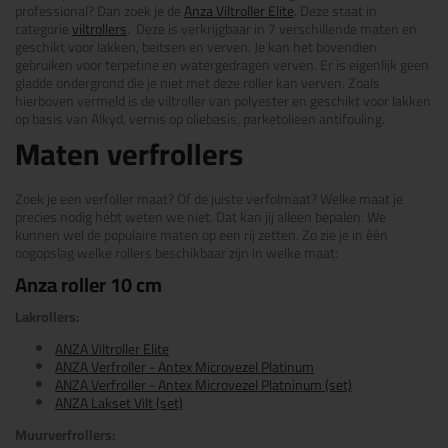
professional? Dan zoek je de
Anza Viltroller Elite
. Deze staat in
categorie
viltrollers
. Deze is verkrijgbaar in 7 verschillende maten en
geschikt voor lakken, beitsen en verven. Je kan het bovendien
gebruiken voor terpetine en watergedragen verven. Er is eigenlijk geen
gladde ondergrond die je niet met deze roller kan verven. Zoals
hierboven vermeld is de viltroller van polyester en geschikt voor lakken
op basis van Alkyd, vernis op oliebasis, parketolieen antifouling.
Maten verfrollers
Zoek je een verfoller maat? Of de juiste verfolmaat? Welke maat je
precies nodig hebt weten we niet. Dat kan jij alleen bepalen. We
kunnen wel de populaire maten op een rij zetten. Zo zie je in één
oogopslag welke rollers beschikbaar zijn in welke maat:
Anza roller 10 cm
Lakrollers:
ANZA Viltroller Elite
ANZA Verfroller - Antex Microvezel Platinum
ANZA Verfroller - Antex Microvezel Platninum (set)
ANZA Lakset Vilt (set)
Muurverfrollers: