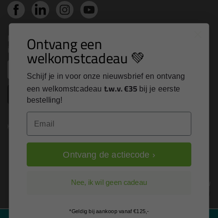
Nieuws, tips en exclusieve deals rechtstreeks in je
Ontvang een
inbox
welkomstcadeau 💚
Email
Schijf je in voor onze nieuwsbrief en ontvang
t.w.v. €35
een welkomstcadeau
bij je eerste
Inschrijven
bestelling!
Email
Kitcentrum is trots op:
Ontvang de actiecode ›
Alle prijzen zijn in EURO en excl. 21% BTW
Nee, ik wil geen cadeau
wijzig naar incl. BTW
*Geldig bij aankoop vanaf €125,-