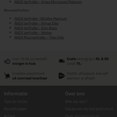
ANZA Verfroller - Antex Microvezel Platinum
Muurverfrollers
ANZA Verfroller -MicMex Platinum
ANZA Verfroller - Rimax Elite
ANZA Verfroller - Elon Basic
ANZA Verfroller - Wistex
ANZA Muurverfroller - Titex Elite
Voor 16:00 uur besteld
Gratis
bezorging in
NL & BE
morgen in huis
vanaf
75,-
Grootste assortiment
PostNL afhaalpunt: kies zelf
uit voorraad leverbaar
wanneer je afhaalt
Informatie
Over ons
Tips en tricks
Wie wij zijn?
Keuzehulpen
Vacatures bij kitcentrum.nl
Acties
Over Kitcentrum.nl