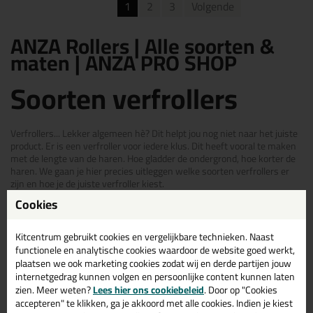
1
2
3
Volgende
ANZA Rollers | Alle soorten &
maten | ANZA PRO SHOP
Soorten verfrollers
Verfrollers... Lekker algemeen hè? Dit helpt jou nog niet naar het juiste
product. Er is een verfroller voor iedere klus. Dit heeft vooral te maken
met de lengte van de haren. Hoe gladder de ondergrond, hoe korter de
haren. We gaan je hier precies uitleggen welke soorten verfrollers er
zijn en hoe je de juiste verfroller kiest.
Cookies
De verfrollers zijn:
Muurverfrollers
Kitcentrum gebruikt cookies en vergelijkbare technieken. Naast
Lakrollers
functionele en analytische cookies waardoor de website goed werkt,
Vachtrollers
plaatsen we ook marketing cookies zodat wij en derde partijen jouw
Viltrollers
internetgedrag kunnen volgen en persoonlijke content kunnen laten
Om je vooraf een duidelijk overzicht te geven van de verschillende
zien. Meer weten?
Lees hier ons cookiebeleid
. Door op "Cookies
verfrollers en de toepassingen willen we gelijk beginnen met de
accepteren" te klikken, ga je akkoord met alle cookies. Indien je kiest