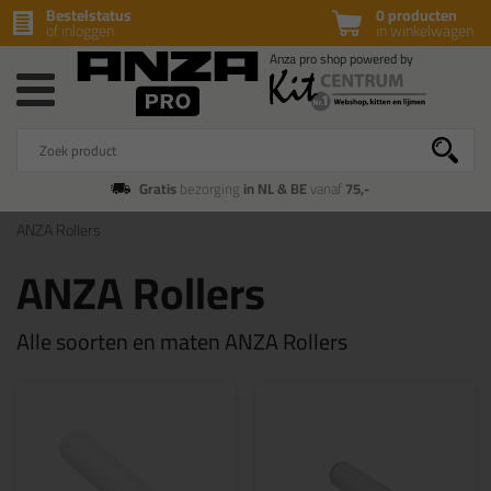
Bestelstatus
0 producten
of inloggen
in winkelwagen
Gratis
bezorging
in NL & BE
vanaf
75,-
ANZA Rollers
ANZA Rollers
Alle soorten en maten ANZA Rollers