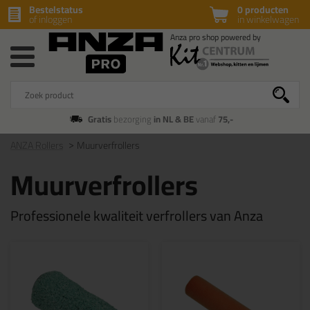
Bestelstatus
0 producten
of inloggen
in winkelwagen
Gratis
bezorging
in NL & BE
vanaf
75,-
ANZA Rollers
Muurverfrollers
Muurverfrollers
Professionele kwaliteit verfrollers van Anza