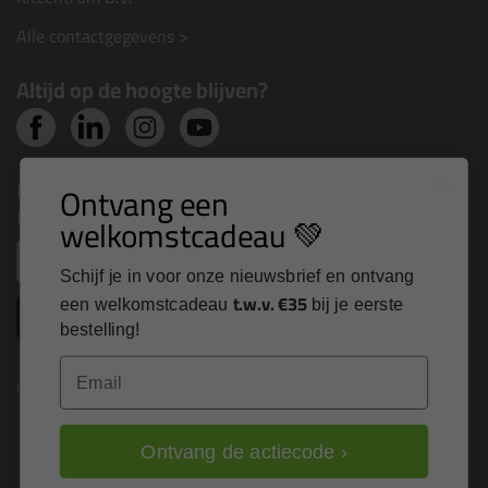
Alle contactgegevens >
Altijd op de hoogte blijven?
Nieuws, tips en exclusieve deals rechtstreeks in je
Ontvang een
inbox
welkomstcadeau 💚
Email
Schijf je in voor onze nieuwsbrief en ontvang
t.w.v. €35
een welkomstcadeau
bij je eerste
Inschrijven
bestelling!
Email
Kitcentrum is trots op:
Ontvang de actiecode ›