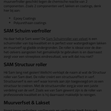
muurverfroller geschikt tegen de chemische reactie van 2
componenten. Zoals 2 componenten verf, lakken en coatings, denk
hier bij aan:
Epoxy Coatings
Polyurethaan coatings
SAM Schuim verfroller
Ha daar heb je Sam weer! De
Sam Schuimroller van velvet
is een
schuimroller van top kwaliteit en is perfect voor watergedragen lakken
en muurverf op gladde ondergronden. De roller is ideaal voor de doe-
het-zelvers aangezien het gemakkelijk te gebruiken is en daarnaast
zorgt voor een streeploos eindresultaat, wie wilt dat nou niet?
SAM Structuur roller
H
é Sam lang niet gezien! Wellicht verklapt de naam al wat de Structuur
roller van Sam doet. De roller cre
ë
rt een structuureffect in verf.
Structuurverf is een verf waar korrels aan zijn toegevoegd om zo een
structuur te cre
ë
ren. Met de structuurroller zorg je voor een juiste
verdeling van de verf. Zoals we van Sam gewent zijn is de roller van
professionele kwaliteit en is hij daarnaast makkelijk te reinigen.
Muurverfset & Lakset
Naast losse verfrollers,
verfbeugels
en
verfbakjes
biedt Anza ook