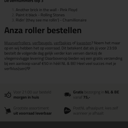
De verfnummers top 3
Another brick in the wall - Pink Floyd
Paint it black - Rolling Stones
Ridin' (they see me rollin') - Chamillionaire
Anza roller bestellen
Muurverfrollers
,
verfbeugels
,
verfbakjes
of
kwasten
? Noem het maar
op en wij hebben het op voorraad. Dit betekent dat als jij voor 23:59
bestelt de volgende dag gelijk verder kan verven dankzij de
vliegensvlugge levering! Daarbovenop bieden wij een gratis verzending
bij een aankoop vanaf €50 in héél NL & BE! Heel veel succes met je
verfklus(sen)💚
Voor 21:00 uur besteld
Gratis
bezorging in
NL & BE
morgen in huis
vanaf
75,-
Grootste assortiment
PostNL afhaalpunt: kies zelf
uit voorraad leverbaar
wanneer je afhaalt