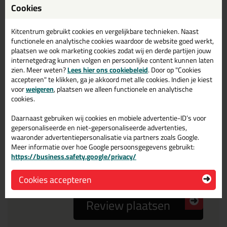
Cookies
Reviewtitel *
Kitcentrum gebruikt cookies en vergelijkbare technieken. Naast
Je ervaring
functionele en analytische cookies waardoor de website goed werkt,
plaatsen we ook marketing cookies zodat wij en derde partijen jouw
internetgedrag kunnen volgen en persoonlijke content kunnen laten
zien. Meer weten?
Lees hier ons cookiebeleid
. Door op "Cookies
accepteren" te klikken, ga je akkoord met alle cookies. Indien je kiest
voor
weigeren
, plaatsen we alleen functionele en analytische
cookies.
Beoordeling
Daarnaast gebruiken wij cookies en mobiele advertentie-ID’s voor
gepersonaliseerde en niet-gepersonaliseerde advertenties,
waaronder advertentiepersonalisatie via partners zoals Google.
Meer informatie over hoe Google persoonsgegevens gebruikt:
Zou jij dit product aanbevelen bij anderen?
https://business.safety.google/privacy/
ja
nee
Cookies accepteren
Review plaatsen