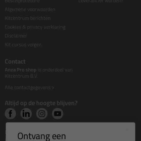
Bestelprocedure
Leverancier worden?
Algemene voorwaarden
Kitcentrum berichten
Cookies & privacy verklaring
Disclaimer
Kit cursus volgen
Contact
Anza Pro shop
is onderdeel van
Kitcentrum B.V.
Alle contactgegevens >
Altijd op de hoogte blijven?
Nieuws, tips en exclusieve deals rechtstreeks in je
Ontvang een
inbox