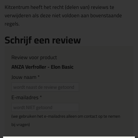
Kitcentrum heeft het recht (delen van) reviews te
verwijderen als deze niet voldoen aan bovenstaande
regels.
Schrijf een review
Review voor product
ANZA Verfroller - Elon Basic
Jouw naam *
E-mailadres *
(we gebruiken het e-mailadres alleen om contact op te nemen
bij vragen)