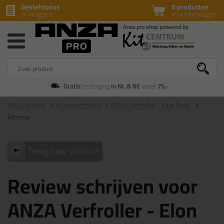
Bestelstatus
0 producten
of inloggen
in winkelwagen
Gratis
bezorging
in NL & BE
vanaf
75,-
ANZA Rollers
Muurverfrollers
ANZA Verfroller - Elon Basic
Review
Terug naar product
Review schrijven voor
ANZA Verfroller - Elon