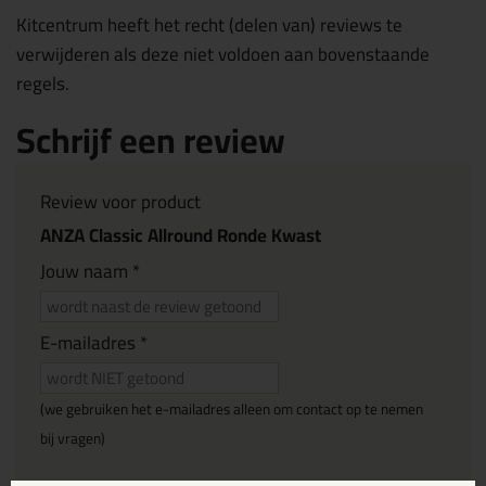
Kitcentrum heeft het recht (delen van) reviews te
verwijderen als deze niet voldoen aan bovenstaande
regels.
Schrijf een review
Review voor product
ANZA Classic Allround Ronde Kwast
Jouw naam *
E-mailadres *
(we gebruiken het e-mailadres alleen om contact op te nemen
bij vragen)