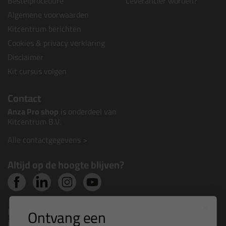
Bestelprocedure
Leverancier worden?
Algemene voorwaarden
Kitcentrum berichten
Cookies & privacy verklaring
Disclaimer
Kit cursus volgen
Contact
Anza Pro shop
is onderdeel van
Kitcentrum B.V.
Alle contactgegevens >
Altijd op de hoogte blijven?
Nieuws, tips en exclusieve deals rechtstreeks in je
Ontvang een
inbox