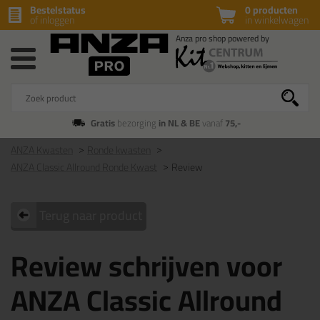
Bestelstatus
0 producten
of inloggen
in winkelwagen
Gratis
bezorging
in NL & BE
vanaf
75,-
ANZA Kwasten
Ronde kwasten
ANZA Classic Allround Ronde Kwast
Review
Terug naar product
Review schrijven voor
ANZA Classic Allround