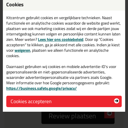
Cookies
Reviewtitel *
Kitcentrum gebruikt cookies en vergelijkbare technieken. Naast
Je ervaring
functionele en analytische cookies waardoor de website goed werkt,
plaatsen we ook marketing cookies zodat wij en derde partijen jouw
internetgedrag kunnen volgen en persoonlijke content kunnen laten
zien. Meer weten?
Lees hier ons cookiebeleid
. Door op "Cookies
accepteren" te klikken, ga je akkoord met alle cookies. Indien je kiest
voor
weigeren
, plaatsen we alleen functionele en analytische
cookies.
Beoordeling
Daarnaast gebruiken wij cookies en mobiele advertentie-ID’s voor
gepersonaliseerde en niet-gepersonaliseerde advertenties,
waaronder advertentiepersonalisatie via partners zoals Google.
Meer informatie over hoe Google persoonsgegevens gebruikt:
Zou jij dit product aanbevelen bij anderen?
https://business.safety.google/privacy/
ja
nee
Cookies accepteren
Review plaatsen