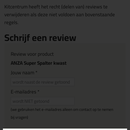
Kitcentrum heeft het recht (delen van) reviews te
verwijderen als deze niet voldoen aan bovenstaande
regels.
Schrijf een review
Review voor product
ANZA Super Spalter kwast
Jouw naam *
E-mailadres *
(we gebruiken het e-mailadres alleen om contact op te nemen
bij vragen)