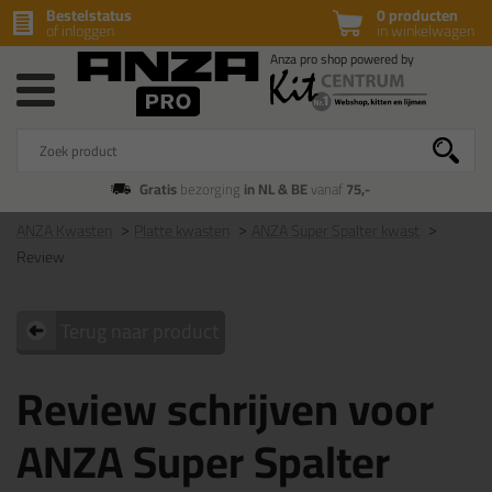
Bestelstatus
0 producten
of inloggen
in winkelwagen
Gratis
bezorging
in NL & BE
vanaf
75,-
ANZA Kwasten
Platte kwasten
ANZA Super Spalter kwast
Review
Terug naar product
Review schrijven voor
ANZA Super Spalter