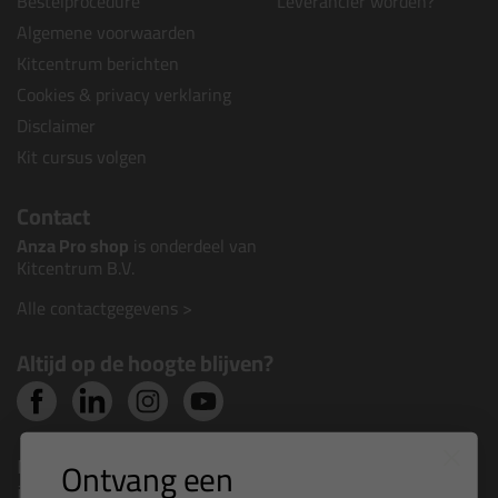
Bestelprocedure
Leverancier worden?
Algemene voorwaarden
Kitcentrum berichten
Cookies & privacy verklaring
Disclaimer
Kit cursus volgen
Contact
Anza Pro shop
is onderdeel van
Kitcentrum B.V.
Alle contactgegevens >
Altijd op de hoogte blijven?
Nieuws, tips en exclusieve deals rechtstreeks in je
Ontvang een
inbox