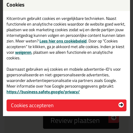
Cookies
Reviewtitel *
Kitcentrum gebruikt cookies en vergelijkbare technieken. Naast
Je ervaring
functionele en analytische cookies waardoor de website goed werkt,
plaatsen we ook marketing cookies zodat wij en derde partijen jouw
internetgedrag kunnen volgen en persoonlijke content kunnen laten
zien. Meer weten?
Lees hier ons cookiebeleid
. Door op "Cookies
accepteren" te klikken, ga je akkoord met alle cookies. Indien je kiest
voor
weigeren
, plaatsen we alleen functionele en analytische
cookies.
Beoordeling
Daarnaast gebruiken wij cookies en mobiele advertentie-ID’s voor
gepersonaliseerde en niet-gepersonaliseerde advertenties,
waaronder advertentiepersonalisatie via partners zoals Google.
Meer informatie over hoe Google persoonsgegevens gebruikt:
Zou jij dit product aanbevelen bij anderen?
https://business.safety.google/privacy/
ja
nee
Cookies accepteren
Review plaatsen