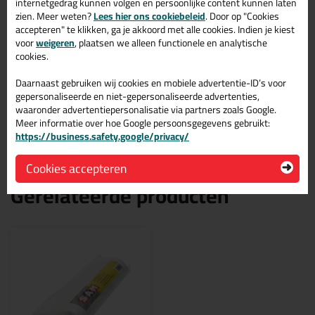
internetgedrag kunnen volgen en persoonlijke content kunnen laten
zien. Meer weten?
Lees hier ons cookiebeleid
. Door op "Cookies
Natuurlijk moet het afdekfolie niet wegwaaien of schuiven, wil je
accepteren" te klikken, ga je akkoord met alle cookies. Indien je kiest
dat het goed vast zit dan is
deze stuclopertape
die speciaal
voor
weigeren
, plaatsen we alleen functionele en analytische
bedoeld is voor afdekfolie zeker aan te raden!
cookies.
Afmetingen
Daarnaast gebruiken wij cookies en mobiele advertentie-ID’s voor
Afdekfolie 4m x 5m (dun) = 20m2 en 0,007mm dun
gepersonaliseerde en niet-gepersonaliseerde advertenties,
afdekfolie 4m x 5 m(heel sterk) = 20m2 en 0,04mm dik
waaronder advertentiepersonalisatie via partners zoals Google.
Op zoek naar een Afdekfolie in rol? Klik dan hier.
Meer informatie over hoe Google persoonsgegevens gebruikt:
https://business.safety.google/privacy/
Cookies accepteren
Gerelateerde producten