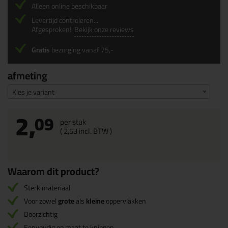
Alleen online beschikbaar
Levertijd controleren...
Afgesproken!
Bekijk onze reviews
Gratis
bezorging vanaf 75,-
afmeting
Kies je variant
2,
09
per stuk
(
2,
53
incl. BTW )
Waarom dit product?
Sterk materiaal
Voor zowel
grote
als
kleine
oppervlakken
Doorzichtig
Eenvoudig op maat te knippen