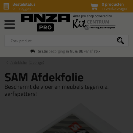
Bestelstatus
0 producten
of inloggen
in winkelwagen
Gratis
bezorging
in NL & BE
vanaf
75,-
Afdekfolie
(Overige)
SAM Afdekfolie
Beschermt de vloer en meubels tegen o.a.
verfspetters!