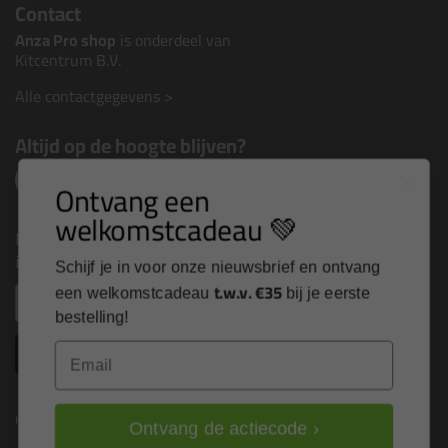
Contact
Anza Pro shop
is onderdeel van
Kitcentrum B.V.
Alle contactgegevens >
Altijd op de hoogte blijven?
Ontvang een
welkomstcadeau 💚
Nieuws, tips en exclusieve deals rechtstreeks in je
inbox
Schijf je in voor onze nieuwsbrief en ontvang
t.w.v. €35
Email
een welkomstcadeau
bij je eerste
bestelling!
Inschrijven
Email
Kitcentrum is trots op:
Ontvang de actiecode ›