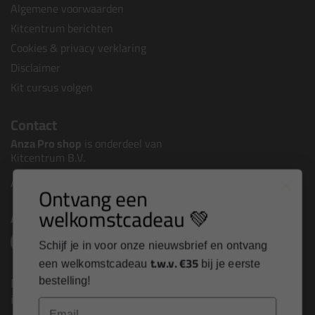
Algemene voorwaarden
Kitcentrum berichten
Cookies & privacy verklaring
Disclaimer
Kit cursus volgen
Contact
Anza Pro shop
is onderdeel van
Kitcentrum B.V.
Alle contactgegevens >
Ontvang een
welkomstcadeau 💚
Altijd op de hoogte blijven?
Schijf je in voor onze nieuwsbrief en ontvang
t.w.v. €35
een welkomstcadeau
bij je eerste
Nieuws, tips en exclusieve deals rechtstreeks in je
bestelling!
inbox
Email