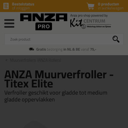
Bestelstatus
0 producten
of inloggen
in winkelwagen
Gratis
bezorging
in NL & BE
vanaf
75,-
Muurverfrollers
(ANZA Rollers)
ANZA Muurverfroller -
Titex Elite
Verfroller geschikt voor gladde tot medium
gladde oppervlakken