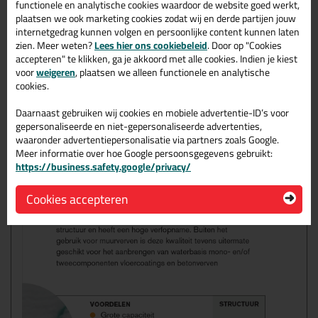
5 cm verfbeugel
= geschikt voor 5cm verfroller
functionele en analytische cookies waardoor de website goed werkt,
10cm verfbeugel
= geschikt voor 10cm verfroller
plaatsen we ook marketing cookies zodat wij en derde partijen jouw
18cm verfbeugel
= geschikt voor 18cm verfroller
internetgedrag kunnen volgen en persoonlijke content kunnen laten
25cm verfbeugel
= geschikt voor 25cm verfroller
zien. Meer weten?
Lees hier ons cookiebeleid
. Door op "Cookies
41,5cm verfbeugel
= geschikt voor de 41,5cm verfoller
accepteren" te klikken, ga je akkoord met alle cookies. Indien je kiest
voor
weigeren
, plaatsen we alleen functionele en analytische
Opzoek naar deze verfbeugels? Klik hier!⬅
cookies.
Daarnaast gebruiken wij cookies en mobiele advertentie-ID’s voor
gepersonaliseerde en niet-gepersonaliseerde advertenties,
waaronder advertentiepersonalisatie via partners zoals Google.
Meer informatie over hoe Google persoonsgegevens gebruikt:
https://business.safety.google/privacy/
Cookies accepteren