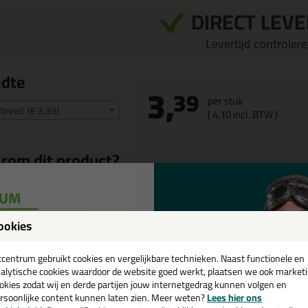
DIRECT LEV
Levertijd controleren
edte
3,
39
per stuk
breed (€ 3,39)
(
4,
10
incl. BTW )
rom dit product?
pulair model
or perfect resultaat
tislip handvat
ookies
een
et mes-blokkering
cadeau 💚
tcentrum gebruikt cookies en vergelijkbare technieken. Naast functionele en
alytische cookies waardoor de website goed werkt, plaatsen we ook market
okies zodat wij en derde partijen jouw internetgedrag kunnen volgen en
rsoonlijke content kunnen laten zien. Meer weten?
Lees hier ons
e nieuwsbrief en ontvang een