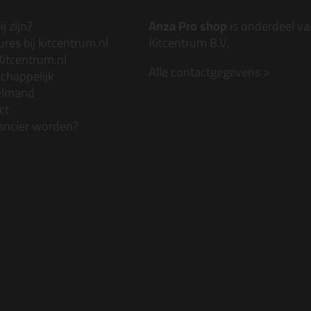
j zijn?
Anza Pro shop
is onderdeel va
res bij kitcentrum.nl
Kitcentrum B.V.
Kitcentrum.nl
Alle contactgegevens >
chappelijk
elmand
ct
ancier worden?