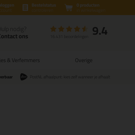
nloggen
Bestelstatus
0 producten
ccount
controleren
in winkelwagen
9.4
Hulp nodig?
Contact ons
16.431 beoordelingen
jes & Verfemmers
Overige
verbaar
PostNL afhaalpunt: kies zelf wanneer je afhaalt