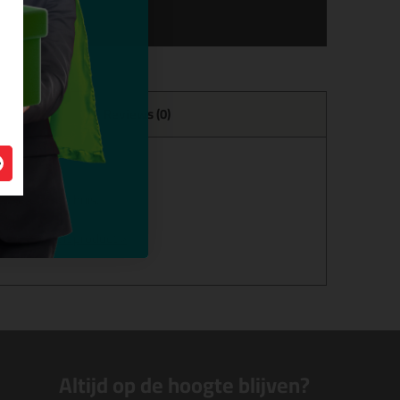
Reviews (0)
= morgen in huis.
alles over dit product >
Altijd op de hoogte blijven?