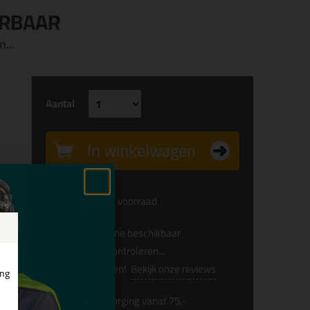
ERBAAR
...
Aantal
In winkelwagen
Voldoende voorraad
Alleen online beschikbaar
Levertijd controleren...
Afgesproken!
Bekijk onze reviews
ing
Gratis
bezorging vanaf 75,-