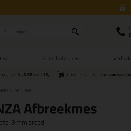
I
a
ten
Gereedschappen
Verfbak
zorging
in NL & BE
vanaf
75,-
Grootste assortiment
uit voorraad le
eedte: 9 mm breed
NZA Afbreekmes
dte:
9 mm breed