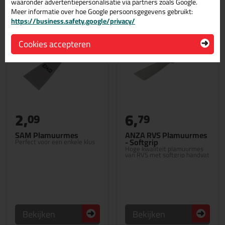
waaronder advertentiepersonalisatie via partners zoals Google.
Meer informatie over hoe Google persoonsgegevens gebruikt:
https://business.safety.google/privacy/
Cookies accepteren
2,
6,
09
79
SAM Plamuurmes
ANZA RVS Plamuurmes
- Softgrip
Perfect voor een enkele klus
Hoge kwaliteit plamuurmes
van RVS met softgrip handvat
Bekijken
Bekijken