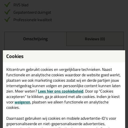
RVS blad
Gepatenteerd duimgat
Professionele kwaliteit
Omschrijving
Reviews (0)
ANZA Spackmes - Softgrip
Cookies
in 350mm
Bestel de ANZA Spackmes - Softgrip in 350mm vandaag nog!
Kitcentrum gebruikt cookies en vergelijkbare technieken. Naast
Vandaag besteld = morgen in huis.
functionele en analytische cookies waardoor de website goed werkt,
plaatsen we ook marketing cookies zodat wij en derde partijen jouw
Wil je meer weten over de toepassing en kenmerken van dit
internetgedrag kunnen volgen en persoonlijke content kunnen laten
product?
Lees alles over dit product >
zien. Meer weten?
Lees hier ons cookiebeleid
. Door op "Cookies
accepteren" te klikken, ga je akkoord met alle cookies. Indien je kiest
voor
weigeren
, plaatsen we alleen functionele en analytische
cookies.
Gerelateerde producten
Daarnaast gebruiken wij cookies en mobiele advertentie-ID’s voor
gepersonaliseerde en niet-gepersonaliseerde advertenties,