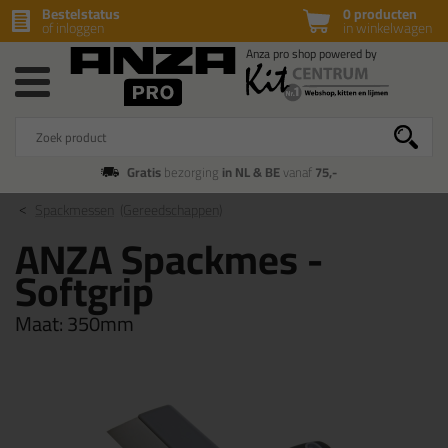
Bestelstatus
0 producten
of inloggen
in winkelwagen
Gratis
bezorging
in NL & BE
vanaf
75,-
Spackmessen
(Gereedschappen)
ANZA Spackmes -
Softgrip
Maat:
350mm