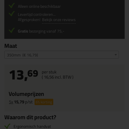
Alleen online beschikbaar
Levertijd controleren...
Afgesproken!
Bekijk onze reviews
Gratis
bezorging vanaf 75,-
Maat
350mm (€ 16,79)
13,
69
per stuk
(
16,
56
incl. BTW )
Volumeprijzen
5x
15,79
p/st
6%
korting
Waarom dit product?
Ergonomisch handvat