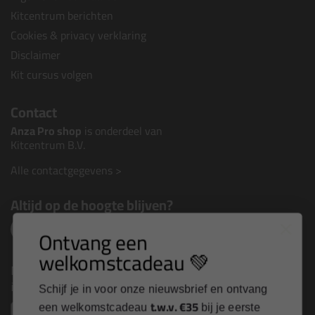
Kitcentrum berichten
Cookies & privacy verklaring
Disclaimer
Kit cursus volgen
Contact
Anza Pro shop
is onderdeel van
Kitcentrum B.V.
Alle contactgegevens >
Altijd op de hoogte blijven?
Ontvang een
welkomstcadeau 💚
Nieuws, tips en exclusieve deals rechtstreeks in je
inbox
Schijf je in voor onze nieuwsbrief en ontvang
t.w.v. €35
een welkomstcadeau
bij je eerste
Email