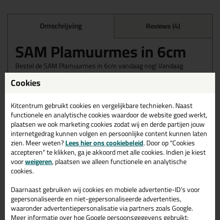
Omschrijving
Reviews (4)
SAM Plamuurmes in 6cm
Bestel de SAM Plamuurmes in 6cm vandaag nog! Vandaag
besteld = morgen in huis.
Cookies
Wil je meer weten over de toepassing en kenmerken van dit
product?
Lees alles over dit product >
Kitcentrum gebruikt cookies en vergelijkbare technieken. Naast
functionele en analytische cookies waardoor de website goed werkt,
plaatsen we ook marketing cookies zodat wij en derde partijen jouw
internetgedrag kunnen volgen en persoonlijke content kunnen laten
zien. Meer weten?
Lees hier ons cookiebeleid
. Door op "Cookies
Gerelateerde producten
accepteren" te klikken, ga je akkoord met alle cookies. Indien je kiest
voor
weigeren
, plaatsen we alleen functionele en analytische
cookies.
Daarnaast gebruiken wij cookies en mobiele advertentie-ID’s voor
gepersonaliseerde en niet-gepersonaliseerde advertenties,
waaronder advertentiepersonalisatie via partners zoals Google.
Meer informatie over hoe Google persoonsgegevens gebruikt: