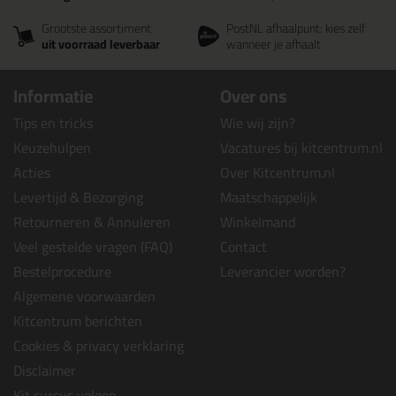
Grootste assortiment
PostNL afhaalpunt: kies zelf
uit voorraad leverbaar
wanneer je afhaalt
Informatie
Over ons
Tips en tricks
Wie wij zijn?
Keuzehulpen
Vacatures bij kitcentrum.nl
Acties
Over Kitcentrum.nl
Levertijd & Bezorging
Maatschappelijk
Retourneren & Annuleren
Winkelmand
Veel gestelde vragen (FAQ)
Contact
Bestelprocedure
Leverancier worden?
Algemene voorwaarden
Kitcentrum berichten
Cookies & privacy verklaring
Disclaimer
Kit cursus volgen