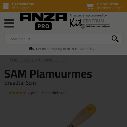
Bestelstatus
0 producten
of inloggen
in winkelwagen
Gratis
bezorging
in NL & BE
vanaf
75,-
Plamuurmessen
(Gereedschappen)
SAM Plamuurmes
Breedte:
6cm
4 productbeoordelingen