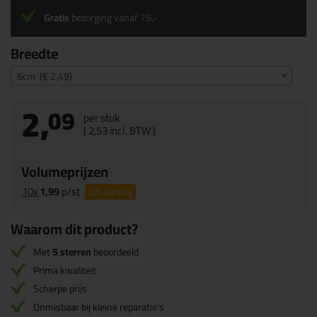
Gratis
bezorging vanaf 75,-
Breedte
6cm (€ 2,49)
2,
09
per stuk
(
2,
53
incl. BTW )
Volumeprijzen
10x
1,99
p/st
20%
korting
Waarom dit product?
Met
5 sterren
beoordeeld
Prima kwaliteit
Scherpe prijs
Onmisbaar bij kleine reparatie's