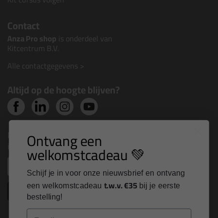
Contact
Anza Pro shop
is onderdeel van
Kitcentrum B.V.
Alle contactgegevens >
Altijd op de hoogte blijven?
Nieuws, tips en exclusieve deals rechtstreeks in je
Ontvang een
inbox
welkomstcadeau 💚
Email
Schijf je in voor onze nieuwsbrief en ontvang
t.w.v. €35
een welkomstcadeau
bij je eerste
Inschrijven
bestelling!
Email