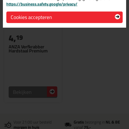
https://business.safety.google/privacy/
Cookies accepteren
4,
19
ANZA Verfkrabber
Hardstaal Premium
Bekijken
Voor 21:00 uur besteld
Gratis
bezorging in
NL & BE
morgen in huis
vanaf
75,-