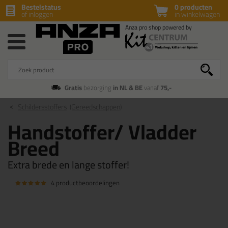
Bestelstatus
0 producten
of inloggen
in winkelwagen
Gratis
bezorging
in NL & BE
vanaf
75,-
Schildersstoffers
(Gereedschappen)
Handstoffer/ Vladder
Breed
Extra brede en lange stoffer!
4 productbeoordelingen