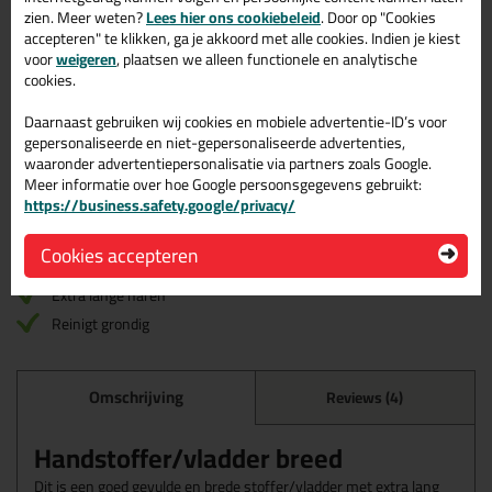
17,
zien. Meer weten?
Lees hier ons cookiebeleid
. Door op "Cookies
95
per stuk
accepteren" te klikken, ga je akkoord met alle cookies. Indien je kiest
(
21,
72
incl. BTW )
voor
weigeren
, plaatsen we alleen functionele en analytische
cookies.
Volumeprijzen
Daarnaast gebruiken wij cookies en mobiele advertentie-ID’s voor
10x
15,89
p/st
11%
korting
gepersonaliseerde en niet-gepersonaliseerde advertenties,
Waarom dit product?
waaronder advertentiepersonalisatie via partners zoals Google.
Meer informatie over hoe Google persoonsgegevens gebruikt:
https://business.safety.google/privacy/
Waarom dit product?
Cookies accepteren
Met
5 sterren
beoordeeld
Extra lange haren
Reinigt grondig
Omschrijving
Reviews (4)
Handstoffer/vladder breed
Dit is een goed gevulde en brede stoffer/vladder met extra lang