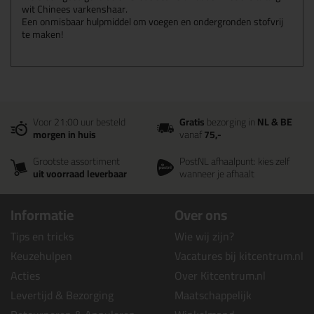
wit Chinees varkenshaar.
Een onmisbaar hulpmiddel om voegen en ondergronden stofvrij
te maken!
Voor 21:00 uur besteld
Gratis
bezorging in
NL & BE
morgen in huis
vanaf
75,-
Grootste assortiment
PostNL afhaalpunt: kies zelf
uit voorraad leverbaar
wanneer je afhaalt
Informatie
Over ons
Tips en tricks
Wie wij zijn?
Keuzehulpen
Vacatures bij kitcentrum.nl
Acties
Over Kitcentrum.nl
Levertijd & Bezorging
Maatschappelijk