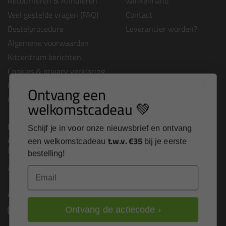
Retourneren & Annuleren
Winkelmand
Veel gestelde vragen (FAQ)
Contact
Bestelprocedure
Leverancier worden?
Algemene voorwaarden
Kitcentrum berichten
Cookies & privacy verklaring
Disclaimer
Ontvang een
Kit cursus volgen
welkomstcadeau 💚
Contact
Schijf je in voor onze nieuwsbrief en ontvang
Anza Pro shop
is onderdeel van
t.w.v. €35
een welkomstcadeau
bij je eerste
Kitcentrum B.V.
bestelling!
Alle contactgegevens >
Email
Altijd op de hoogte blijven?
Ontvang de actiecode ›