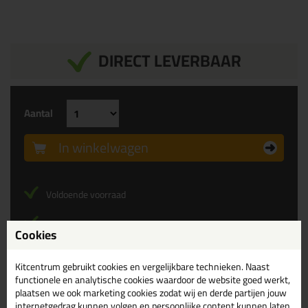
DIRECT LEVERBAAR
Aantal
In winkelwagen
Voldoende voorraad
Alleen online beschikbaar
Cookies
Levertijd controleren...
Afgesproken!
Bekijk onze reviews
Kitcentrum gebruikt cookies en vergelijkbare technieken. Naast
functionele en analytische cookies waardoor de website goed werkt,
Gratis
bezorging vanaf 75,-
plaatsen we ook marketing cookies zodat wij en derde partijen jouw
internetgedrag kunnen volgen en persoonlijke content kunnen laten