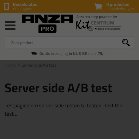
Bestelstatus
0 producten
of inloggen
in winkelwagen
Gratis
bezorging
in NL & BE
vanaf
75,-
Home
Server side AB test
Server side A/B test
Testpagina om server side testen te testen. Test the
test...