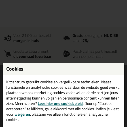
Voor 21:00 uur besteld
Gratis
bezorging in
NL & BE
morgen in huis
vanaf
75,-
Grootste assortiment
PostNL afhaalpunt: kies zelf
uit voorraad leverbaar
wanneer je afhaalt
Cookies
Informatie
Over ons
Tips en tricks
Wie wij zijn?
Kitcentrum gebruikt cookies en vergelijkbare technieken. Naast
functionele en analytische cookies waardoor de website goed werkt,
Keuzehulpen
Vacatures bij kitcentrum.nl
plaatsen we ook marketing cookies zodat wij en derde partijen jouw
Acties
Over Kitcentrum.nl
internetgedrag kunnen volgen en persoonlijke content kunnen laten
zien. Meer weten?
Lees hier ons cookiebeleid
. Door op "Cookies
Levertijd & Bezorging
Maatschappelijk
accepteren" te klikken, ga je akkoord met alle cookies. Indien je kiest
Retourneren & Annuleren
Winkelmand
voor
weigeren
, plaatsen we alleen functionele en analytische
cookies.
Veel gestelde vragen (FAQ)
Contact