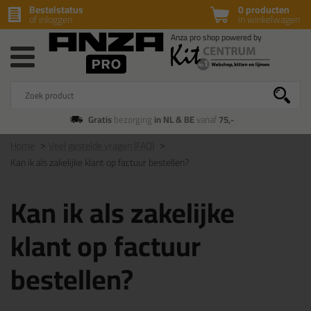
Bestelstatus
0 producten
of inloggen
in winkelwagen
Gratis
bezorging
in NL & BE
vanaf
75,-
Home
Veel gestelde vragen (FAQ)
Kan ik als zakelijke klant op factuur bestellen?
Kan ik als zakelijke
klant op factuur
bestellen?