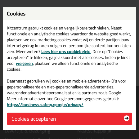
Cookies
Kitcentrum gebruikt cookies en vergelijkbare technieken. Naast
Terug naar overzicht
functionele en analytische cookies waardoor de website goed werkt,
plaatsen we ook marketing cookies zodat wij en derde partijen jouw
internetgedrag kunnen volgen en persoonlijke content kunnen laten
zien. Meer weten?
Lees hier ons cookiebeleid
. Door op "Cookies
Voor 21:00 uur besteld
Gratis
bezorging in
NL & BE
accepteren" te klikken, ga je akkoord met alle cookies. Indien je kiest
morgen in huis
vanaf
75,-
voor
weigeren
, plaatsen we alleen functionele en analytische
cookies.
Grootste assortiment
PostNL afhaalpunt: kies zelf
uit voorraad leverbaar
wanneer je afhaalt
Daarnaast gebruiken wij cookies en mobiele advertentie-ID’s voor
gepersonaliseerde en niet-gepersonaliseerde advertenties,
waaronder advertentiepersonalisatie via partners zoals Google.
Informatie
Over ons
Meer informatie over hoe Google persoonsgegevens gebruikt:
Tips en tricks
Wie wij zijn?
https://business.safety.google/privacy/
Keuzehulpen
Vacatures bij kitcentrum.nl
Cookies accepteren
Acties
Over Kitcentrum.nl
Levertijd & Bezorging
Maatschappelijk