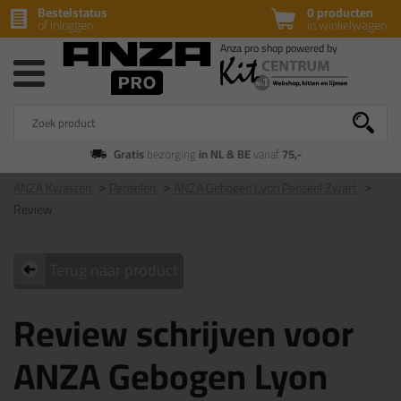
Bestelstatus
0 producten
of inloggen
in winkelwagen
Gratis
bezorging
in NL & BE
vanaf
75,-
ANZA Kwasten
Penselen
ANZA Gebogen Lyon Penseel Zwart
Review
Terug naar product
Review schrijven voor
ANZA Gebogen Lyon