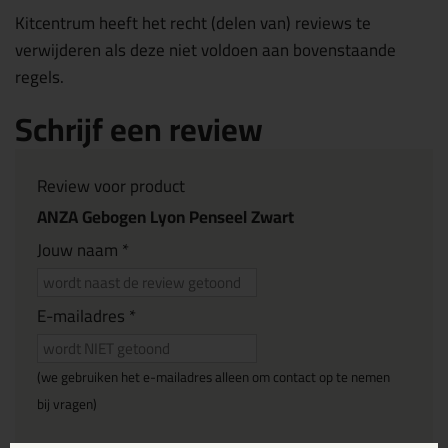
Kitcentrum heeft het recht (delen van) reviews te
verwijderen als deze niet voldoen aan bovenstaande
regels.
Schrijf een review
Review voor product
ANZA Gebogen Lyon Penseel Zwart
Jouw naam *
E-mailadres *
(we gebruiken het e-mailadres alleen om contact op te nemen
bij vragen)