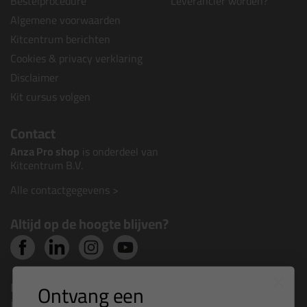
Bestelprocedure
Leverancier worden?
Algemene voorwaarden
Kitcentrum berichten
Cookies & privacy verklaring
Disclaimer
Kit cursus volgen
Contact
Anza Pro shop
is onderdeel van
Kitcentrum B.V.
Alle contactgegevens >
Altijd op de hoogte blijven?
Nieuws, tips en exclusieve deals rechtstreeks in je
Ontvang een
inbox