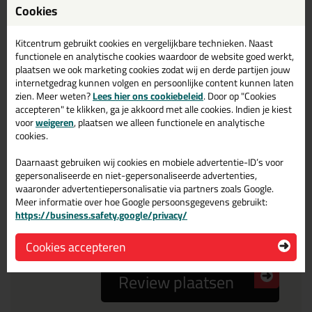
Cookies
Reviewtitel *
Kitcentrum gebruikt cookies en vergelijkbare technieken. Naast
Je ervaring
functionele en analytische cookies waardoor de website goed werkt,
plaatsen we ook marketing cookies zodat wij en derde partijen jouw
internetgedrag kunnen volgen en persoonlijke content kunnen laten
zien. Meer weten?
Lees hier ons cookiebeleid
. Door op "Cookies
accepteren" te klikken, ga je akkoord met alle cookies. Indien je kiest
voor
weigeren
, plaatsen we alleen functionele en analytische
cookies.
Beoordeling
Daarnaast gebruiken wij cookies en mobiele advertentie-ID’s voor
gepersonaliseerde en niet-gepersonaliseerde advertenties,
waaronder advertentiepersonalisatie via partners zoals Google.
Meer informatie over hoe Google persoonsgegevens gebruikt:
Zou jij dit product aanbevelen bij anderen?
https://business.safety.google/privacy/
ja
nee
Cookies accepteren
Review plaatsen