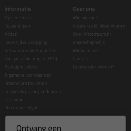
Informatie
Over ons
Tips en tricks
Wie wij zijn?
Keuzehulpen
Vacatures bij kitcentrum.nl
Acties
Over Kitcentrum.nl
Levertijd & Bezorging
Maatschappelijk
Retourneren & Annuleren
Winkelmand
Veel gestelde vragen (FAQ)
Contact
Bestelprocedure
Leverancier worden?
Algemene voorwaarden
Kitcentrum berichten
Cookies & privacy verklaring
Disclaimer
Kit cursus volgen
Contact
Ontvang een
Anza Pro shop
is onderdeel van