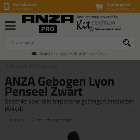
Bestelstatus
0 producten
of inloggen
in winkelwagen
Gratis
bezorging
in NL & BE
vanaf
75,-
Penselen
(ANZA Kwasten)
ANZA Gebogen Lyon
Penseel Zwart
Geschikt voor alle terpentine gedragen producten
(Alkyd)
2 productbeoordelingen