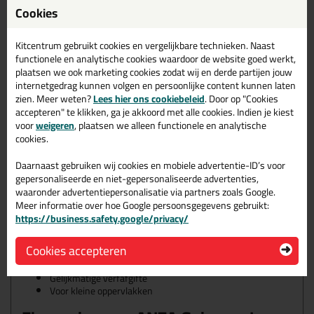
Cookies
De ANZA Gebogen Lyon Penseel Zwart is door zijn platte steel en
gebogen bus ideaal voor het schilderen van moeilijk bereikbare
plekken zoals sponningen, hoekjes en de onderkant van een deur.
Kitcentrum gebruikt cookies en vergelijkbare technieken. Naast
Daarom is het penseel ook ideaal om te combineren met een
functionele en analytische cookies waardoor de website goed werkt,
grotere ronde ANZA kwast. Gebruik voor verf op
plaatsen we ook marketing cookies zodat wij en derde partijen jouw
terpentinebasis (alkyd) een
ANZA Super Traditional Ronde kwast
.
internetgedrag kunnen volgen en persoonlijke content kunnen laten
zien. Meer weten?
Lees hier ons cookiebeleid
. Door op "Cookies
accepteren" te klikken, ga je akkoord met alle cookies. Indien je kiest
Wanneer gebruik je de Anza Gebogen Lyon Penseel Zwart?
voor
weigeren
, plaatsen we alleen functionele en analytische
cookies.
De ANZA Gebogen Lyon Penseel Zwart is geschikt voor het
volgende:
Daarnaast gebruiken wij cookies en mobiele advertentie-ID’s voor
Verf (Alkyd)
gepersonaliseerde en niet-gepersonaliseerde advertenties,
Grondverf en primer (Alkyd)
waaronder advertentiepersonalisatie via partners zoals Google.
Blanke lak (Alkyd)
Beits (Alkyd)
Meer informatie over hoe Google persoonsgegevens gebruikt:
https://business.safety.google/privacy/
Kenmerken
Ideaal voor moeilijk bereikbare plekken
Cookies accepteren
Te gebruiken voor Alkyd/terpentine basis
100% varkenshaar
Gelijkmatige verfafgifte
Voor kleine oppervlakken