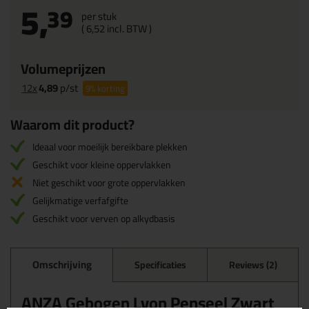
5,
39
per stuk
(
6,
52
incl. BTW )
Volumeprijzen
12x
4,89
p/st
9%
korting
Waarom dit product?
Ideaal voor moeilijk bereikbare plekken
Geschikt voor kleine oppervlakken
Niet geschikt voor grote oppervlakken
Gelijkmatige verfafgifte
Geschikt voor verven op alkydbasis
Omschrijving
Specificaties
Reviews (2)
ANZA Gebogen Lyon Penseel Zwart