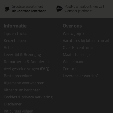
Grootste assortiment
PostNL afhaalpunt: kies zelf
uit voorraad leverbaar
wanneer je afhaalt
Informatie
Over ons
Tips en tricks
Wie wij zijn?
Keuzehulpen
Vacatures bij kitcentrum.nl
Acties
Over Kitcentrum.nl
Levertijd & Bezorging
Maatschappelijk
Retourneren & Annuleren
Winkelmand
Veel gestelde vragen (FAQ)
Contact
Bestelprocedure
Leverancier worden?
Algemene voorwaarden
Kitcentrum berichten
Cookies & privacy verklaring
Disclaimer
Kit cursus volgen