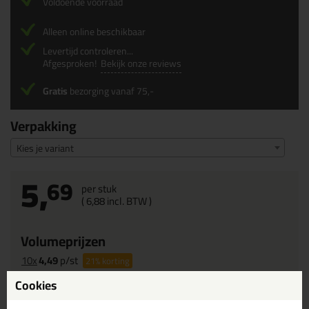
Voldoende voorraad
Alleen online beschikbaar
Levertijd controleren...
Afgesproken!
Bekijk onze reviews
Gratis
bezorging vanaf 75,-
Verpakking
Kies je variant
5,
69
per stuk
(
6,
88
incl. BTW )
Volumeprijzen
10x
4,49
p/st
21%
korting
Cookies
Waarom dit product?