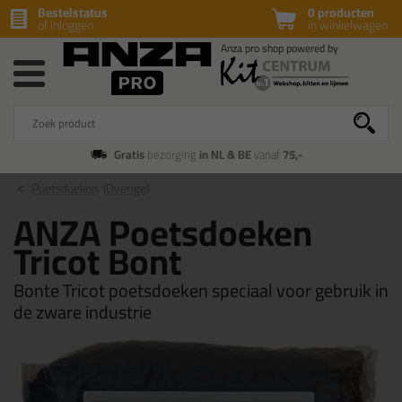
Bestelstatus
0 producten
of inloggen
in winkelwagen
Gratis
bezorging
in NL & BE
vanaf
75,-
Poetsdoeken
(Overige)
ANZA Poetsdoeken
Tricot Bont
Bonte Tricot poetsdoeken speciaal voor gebruik in
de zware industrie