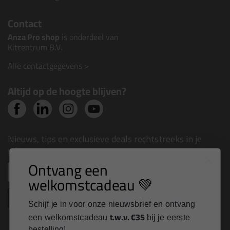
Contact
Anza Pro shop
is onderdeel van
Kitcentrum B.V.
Alle contactgegevens >
Altijd op de hoogte blijven?
Nieuws, tips en exclusieve deals rechtstreeks in je
inbox
Ontvang een
Email
welkomstcadeau 💚
Inschrijven
Schijf je in voor onze nieuwsbrief en ontvang
t.w.v. €35
een welkomstcadeau
bij je eerste
bestelling!