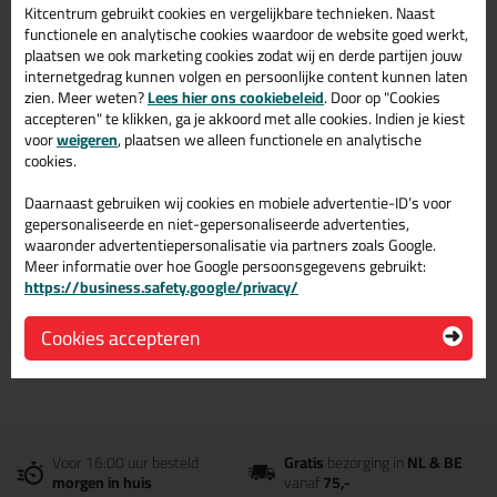
Kitcentrum gebruikt cookies en vergelijkbare technieken. Naast
Herbruikbaar
functionele en analytische cookies waardoor de website goed werkt,
Hele goed absorberend vermogen
plaatsen we ook marketing cookies zodat wij en derde partijen jouw
Pluisvrij
internetgedrag kunnen volgen en persoonlijke content kunnen laten
zien. Meer weten?
Lees hier ons cookiebeleid
. Door op "Cookies
Kleurecht
accepteren" te klikken, ga je akkoord met alle cookies. Indien je kiest
voor
weigeren
, plaatsen we alleen functionele en analytische
cookies.
Omschrijving
Reviews (0)
Daarnaast gebruiken wij cookies en mobiele advertentie-ID’s voor
gepersonaliseerde en niet-gepersonaliseerde advertenties,
ANZA Poetsdoeken
Reviews voor:
waaronder advertentiepersonalisatie via partners zoals Google.
Tricot Bont
Meer informatie over hoe Google persoonsgegevens gebruikt:
https://business.safety.google/privacy/
Er zijn nog geen reviews geschreven voor ANZA Poetsdoeken
Tricot Bont.
Schrijf als eerste een review!
Cookies accepteren
Voor 16:00 uur besteld
Gratis
bezorging in
NL & BE
morgen in huis
vanaf
75,-