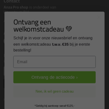
Contact
Anza Pro shop
is onderdeel van
Kitcentrum B.V.
Ontvang een
Alle contactgegevens >
welkomstcadeau 💚
Altijd op de hoogte blijven?
Schijf je in voor onze nieuwsbrief en ontvang
t.w.v. €35
een welkomstcadeau
bij je eerste
bestelling!
Nieuws, tips en exclusieve deals rechtstreeks in je
Email
inbox
Email
Ontvang de actiecode ›
Inschrijven
Nee, ik wil geen cadeau
Kitcentrum is trots op:
*Geldig bij aankoop vanaf €125,-