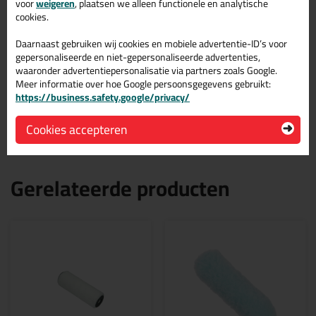
voor
weigeren
, plaatsen we alleen functionele en analytische
cookies.
Eigenschappen ANZA Muurverfset
Elon 5-Delig
Daarnaast gebruiken wij cookies en mobiele advertentie-ID’s voor
gepersonaliseerde en niet-gepersonaliseerde advertenties,
Merk
waaronder advertentiepersonalisatie via partners zoals Google.
ANZA
Meer informatie over hoe Google persoonsgegevens gebruikt:
https://business.safety.google/privacy/
Geschikt voor onder andere
Muurverf Muren (Muurverf)
Cookies accepteren
Gerelateerde producten