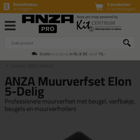
Bestelstatus
0 producten
of inloggen
in winkelwagen
Gratis
bezorging
in NL & BE
vanaf
75,-
Verfsets
(ANZA Rollers)
ANZA Muurverfset Elon
5-Delig
Professionele muurverfset met beugel, verfbakje,
beugels en muurverfrollers