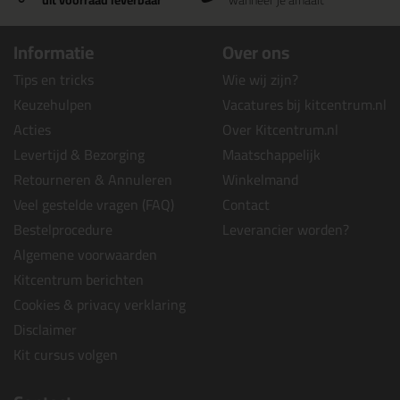
uit voorraad leverbaar
wanneer je afhaalt
Informatie
Over ons
Tips en tricks
Wie wij zijn?
Keuzehulpen
Vacatures bij kitcentrum.nl
Acties
Over Kitcentrum.nl
Levertijd & Bezorging
Maatschappelijk
Retourneren & Annuleren
Winkelmand
Veel gestelde vragen (FAQ)
Contact
Bestelprocedure
Leverancier worden?
Algemene voorwaarden
Kitcentrum berichten
Cookies & privacy verklaring
Disclaimer
Kit cursus volgen