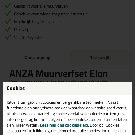
Geschikt voor alle muurverven
Geschikt voor middel tot gladde structuur
Makkelijk te gebruiken
Pluisvrij
Vacht: Polyester
Omschrijving
Reviews (0)
ANZA Muurverfset Elon
Voor kleinere oppervlaktes met gladde tot middel gladde
Cookies
structuur. Deze verfrol is “ééndraads geweven” waardoor
hij pluisvrij is. Geschikt voor alle muurverven.
Kitcentrum gebruikt cookies en vergelijkbare technieken. Naast
Anza Muurverfset ELON bestaat uit:
functionele en analytische cookies waardoor de website goed werkt,
1x Verfbakje
plaatsen we ook marketing cookies zodat wij en derde partijen jouw
1x ANZA Verfbeugel 10 cm
internetgedrag kunnen volgen en persoonlijke content kunnen laten
1x ANZA Verfbeugel 18 cm
zien. Meer weten?
Lees hier ons cookiebeleid
. Door op "Cookies
1x ANZA ELON verfroller 10 cm
accepteren" te klikken, ga je akkoord met alle cookies. Indien je kiest
1x ANZA ELON verfroller 18 cm