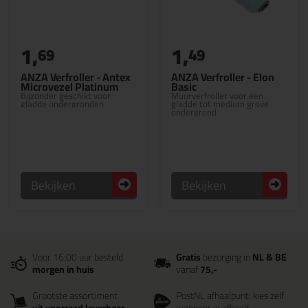
1,
1,
69
49
ANZA Verfroller - Antex
ANZA Verfroller - Elon
Microvezel Platinum
Basic
Bijzonder geschikt voor
Muurverfroller voor een
gladde ondergronden
gladde tot medium grove
ondergrond
Bekijken
Bekijken
Voor 16:00 uur besteld
Gratis
bezorging in
NL & BE
morgen in huis
vanaf
75,-
Grootste assortiment
PostNL afhaalpunt: kies zelf