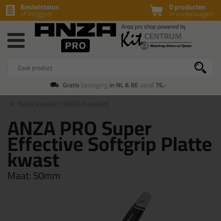
Bestelstatus
0 producten
of inloggen
in winkelwagen
Gratis
bezorging
in NL & BE
vanaf
75,-
Platte kwasten
(ANZA Kwasten)
ANZA PRO Super
Effective Softgrip Platte
kwast
Maat:
50mm