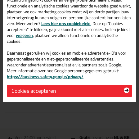
Kitcentrum gebruikt cookies en vergelijkbare technieken. Naast
functionele en analytische cookies waardoor de website goed werkt,
Perfecte
afwerking
plaatsen we ook marketing cookies zodat wij en derde partijen jouw
Superieure
verfopname
internetgedrag kunnen volgen en persoonlijke content kunnen laten
zien. Meer weten?
Lees hier ons cookiebeleid
. Door op "Cookies
accepteren" te klikken, ga je akkoord met alle cookies. Indien je kiest
Omschrijving
voor
weigeren
, plaatsen we alleen functionele en analytische
Reviews (0)
cookies.
ANZA PRO Super Effective
Daarnaast gebruiken wij cookies en mobiele advertentie-ID’s voor
Softgrip Platte kwast in
gepersonaliseerde en niet-gepersonaliseerde advertenties,
50mm
waaronder advertentiepersonalisatie via partners zoals Google.
Meer informatie over hoe Google persoonsgegevens gebruikt:
Bestel de ANZA PRO Super Effective Softgrip Platte kwast in
https://business.safety.google/privacy/
50mm vandaag nog! Vandaag besteld = morgen in huis.
Cookies accepteren
Wil je meer weten over de toepassing en kenmerken van dit
product?
Lees alles over dit product >
Voor 21:00 uur besteld
Gratis
bezorging in
NL & BE