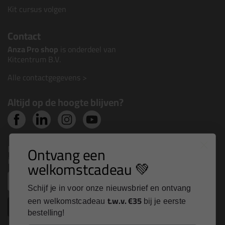
Kit cursus volgen
Contact
Anza Pro shop
is onderdeel van
Kitcentrum B.V.
Alle contactgegevens >
Altijd op de hoogte blijven?
Nieuws, tips en exclusieve deals rechtstreeks in je
Ontvang een
inbox
welkomstcadeau 💚
Email
Schijf je in voor onze nieuwsbrief en ontvang
t.w.v. €35
een welkomstcadeau
bij je eerste
Inschrijven
bestelling!