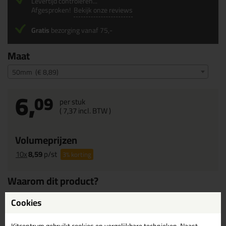
Levertijd controleren...
Afgesproken!
Bekijk onze reviews
Gratis
bezorging vanaf 75,-
Maat
50mm (€ 8,89)
6,
09
per stuk
(
7,
37
incl. BTW )
Volumeprijzen
10x
8,59
p/st
3%
korting
Waarom dit product?
Soft Grip
Cookies
Super
effectief
Hybride
kwast