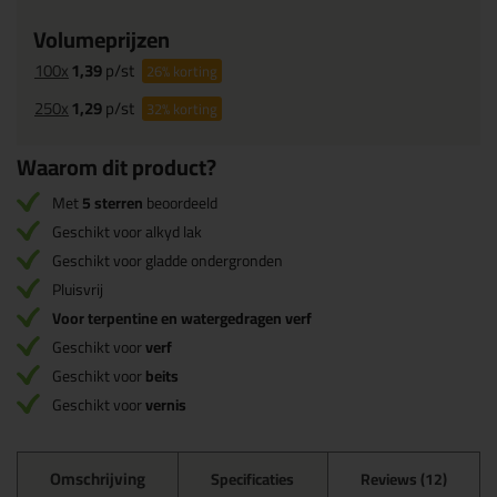
Volumeprijzen
100x
1,39
p/st
26%
korting
250x
1,29
p/st
32%
korting
Waarom dit product?
Met
5 sterren
beoordeeld
Geschikt voor alkyd lak
Geschikt voor gladde ondergronden
Pluisvrij
Voor terpentine en watergedragen verf
Geschikt voor
verf
Geschikt voor
beits
Geschikt voor
vernis
Omschrijving
Specificaties
Reviews (12)