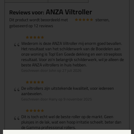
ANZA Viltroller
Reviews voor:
Dit product wordt beoordeeld met
sterren,
gebaseerd op
12
reviews
Wederom is deze ANZA Viltroller mij enorm goed bevallen.
Het resultaat van het schilderwerk van de Boeidelen aan
onze woning is Top! Een Goede dekking en een streeploos
resultaat. Voor zo'n belangrijk schilderwerk, wil je alleen de
beste ANZA viltrollers in huis hebben.
Geschreven door John op 27 juli 2026
De viltrollers zijn uitstekende kwaliteit, voor iedereen
aanbevelen.
Geschreven door Harry op 9 november 2025
Dit is toch echt wel de beste roller op de markt. Geen
pluisjes in de lak, wat een hoop irritatie scheelt. beter dan
de Gamma professional rollers.
Geschreven door M Damwâld op 23 juli 2025