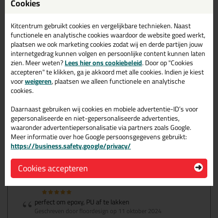
Cookies
Kitcentrum gebruikt cookies en vergelijkbare technieken. Naast
Het product bevalt mij enorm het is een plezier om mee te
functionele en analytische cookies waardoor de website goed werkt,
werken.
plaatsen we ook marketing cookies zodat wij en derde partijen jouw
En qua levering en bestelgemak ook zeker een volwaardige
internetgedrag kunnen volgen en persoonlijke content kunnen laten
5 sterren doe zo verder.
zien. Meer weten?
Lees hier ons cookiebeleid
. Door op "Cookies
Geschreven door Rudy op 3 juni 2025
accepteren" te klikken, ga je akkoord met alle cookies. Indien je kiest
voor
weigeren
, plaatsen we alleen functionele en analytische
cookies.
Werk makelijk en zacht.
Ben zo erg blij met.
Daarnaast gebruiken wij cookies en mobiele advertentie-ID’s voor
Geschreven door Vasyl Pshenyshniuk op 17 mei 2025
gepersonaliseerde en niet-gepersonaliseerde advertenties,
waaronder advertentiepersonalisatie via partners zoals Google.
Meer informatie over hoe Google persoonsgegevens gebruikt:
Zeer tevreden over mijnaankoop van verfrollen van Anza (
https://business.safety.google/privacy/
velt verfrollen )zeer goede kwaliteit en perfecte prijs als we
er nog moesten nodig zouden we zeker terug bij jullie
aankopen
Cookies accepteren
Geschreven door Van Mele Bruno op 20 december 2024
perfect om epoxy, PU af te lakken
Geschreven door floordesign op 11 oktober 2024