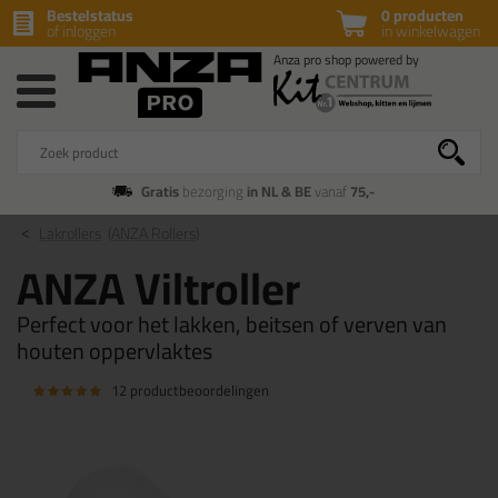
Bestelstatus
0 producten
of inloggen
in winkelwagen
Gratis
bezorging
in NL & BE
vanaf
75,-
Lakrollers
(ANZA Rollers)
ANZA Viltroller
Perfect voor het lakken, beitsen of verven van
houten oppervlaktes
12 productbeoordelingen