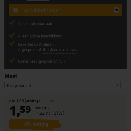
In winkelwagen
Voldoende voorraad
Alleen online beschikbaar
Levertijd controleren...
Afgesproken!
Bekijk onze reviews
Gratis
bezorging vanaf 75,-
Maat
Kies je variant
van
1,89
(adviesprijs) voor
1,
59
per stuk
(
1,
92
incl. BTW )
16
% korting