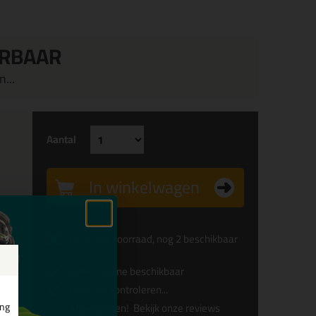
ERBAAR
...
Aantal
In winkelwagen
Beperkte voorraad, nog 2 beschikbaar
Alleen online beschikbaar
Levertijd controleren...
ing
Afgesproken!
Bekijk onze reviews