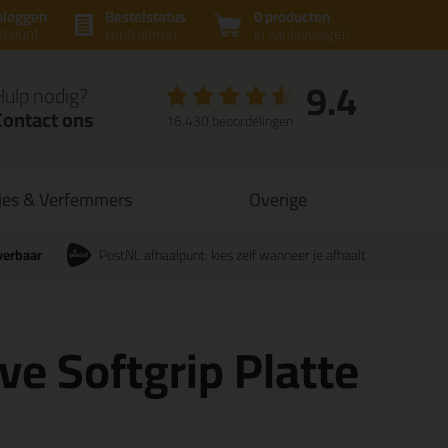
nloggen
Bestelstatus
0 producten
ccount
controleren
in winkelwagen
9.4
Hulp nodig?
Contact ons
16.430 beoordelingen
jes & Verfemmers
Overige
verbaar
PostNL afhaalpunt: kies zelf wanneer je afhaalt
e Softgrip Platte