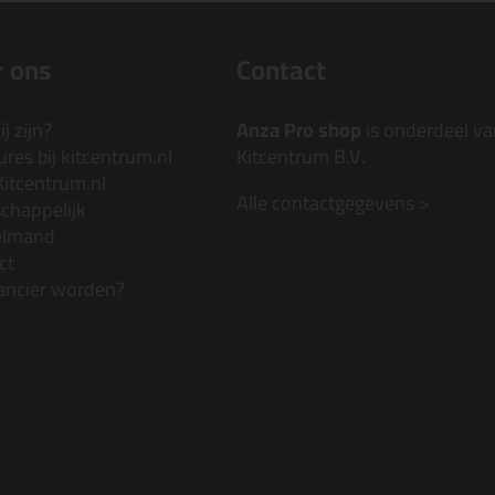
 ons
Contact
j zijn?
Anza Pro shop
is onderdeel va
res bij kitcentrum.nl
Kitcentrum B.V.
Kitcentrum.nl
Alle contactgegevens >
chappelijk
elmand
ct
ancier worden?