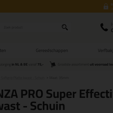
I
a
ten
Gereedschappen
Verfbak
zorging
in NL & BE
vanaf
75,-
Grootste assortiment
uit voorraad le
Softgrip Platte kwast - Schuin
Maat: 35mm
ZA PRO Super Effectiv
ast - Schuin