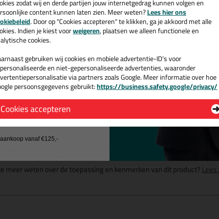
okies zodat wij en derde partijen jouw internetgedrag kunnen volgen en
rsoonlijke content kunnen laten zien. Meer weten?
Lees hier ons
e nieuwsbrief en ontvang een
okiebeleid
. Door op "Cookies accepteren" te klikken, ga je akkoord met alle
v. €35,-
bij je eerste bestelling!
okies. Indien je kiest voor
weigeren
, plaatsen we alleen functionele en
alytische cookies.
arnaast gebruiken wij cookies en mobiele advertentie-ID’s voor
personaliseerde en niet-gepersonaliseerde advertenties, waaronder
vertentiepersonalisatie via partners zoals Google. Meer informatie over hoe
Omschrijving
ogle persoonsgegevens gebruikt:
https://business.safety.google/privacy/
 de actiecode ›
Cookies accepteren
NZA PRO Super Effective Softgrip
 wil geen cadeau
5mm
j aankoop vanaf €125,-
tel de ANZA PRO Super Effective Softgrip Platte kwast - Schuin in 35
 je meer weten over de toepassing en kenmerken van dit product?
Lees 