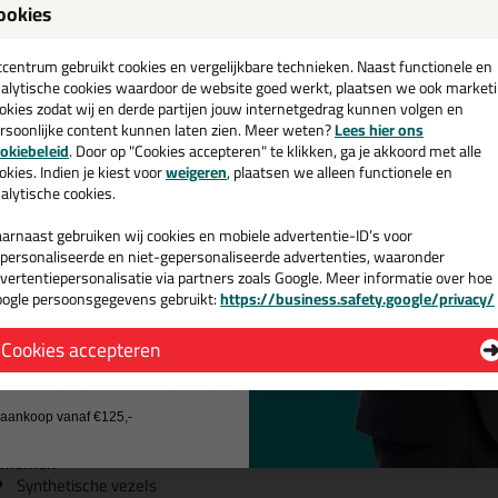
ookies
een
cadeau 💚
tcentrum gebruikt cookies en vergelijkbare technieken. Naast functionele en
alytische cookies waardoor de website goed werkt, plaatsen we ook market
okies zodat wij en derde partijen jouw internetgedrag kunnen volgen en
rsoonlijke content kunnen laten zien. Meer weten?
Lees hier ons
e nieuwsbrief en ontvang een
okiebeleid
. Door op "Cookies accepteren" te klikken, ga je akkoord met alle
v. €35,-
bij je eerste bestelling!
okies. Indien je kiest voor
weigeren
, plaatsen we alleen functionele en
alytische cookies.
Omschrijving
arnaast gebruiken wij cookies en mobiele advertentie-ID’s voor
NZA
PRO Classic Allround Radia
personaliseerde en niet-gepersonaliseerde advertenties, waaronder
vertentiepersonalisatie via partners zoals Google. Meer informatie over hoe
ogle persoonsgegevens gebruikt:
https://business.safety.google/privacy/
e Classic Allround radiatorkwast van ANZA PRO is een ideale allround k
 de actiecode ›
iatorkwast een goede verfopnname en daardoor bereik je ook meteen ee
 extra lang handvat, wat er voor zorgt dat je eenvoudiger moeilijk bere
Cookies accepteren
 wil geen cadeau
neer gebruik je deze Super Effective Softgrip Radiatorkwast?
r de optimale vezelsamenstelling kun je deze radiatorkwast gebruiken 
j aankoop vanaf €125,-
merken
Synthetische vezels