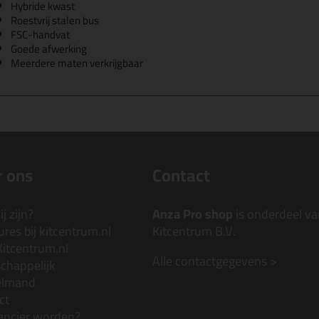
Hybride kwast
Roestvrij stalen bus
FSC-handvat
Goede afwerking
Meerdere maten verkrijgbaar
 ons
Contact
j zijn?
Anza Pro shop
is onderdeel va
res bij kitcentrum.nl
Kitcentrum B.V.
Kitcentrum.nl
Alle contactgegevens >
chappelijk
elmand
ct
ancier worden?