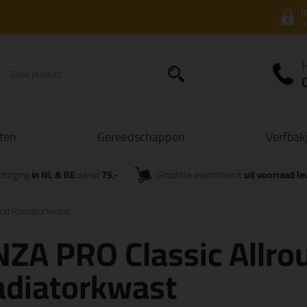
I
a
ten
Gereedschappen
Verfbak
zorging
in NL & BE
vanaf
75,-
Grootste assortiment
uit voorraad le
und Radiatorkwast
ZA PRO Classic Allro
adiatorkwast