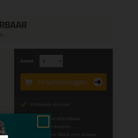
ERBAAR
...
Aantal
In winkelwagen
Voldoende voorraad
Alleen online beschikbaar
Levertijd controleren...
Afgesproken!
Bekijk onze reviews