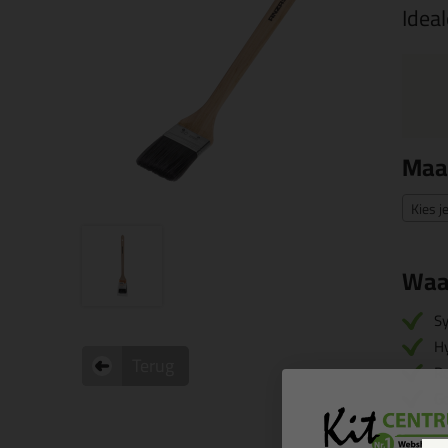
Idea
Maa
Kies j
Waa
Sy
Hy
Terug
Ro
G