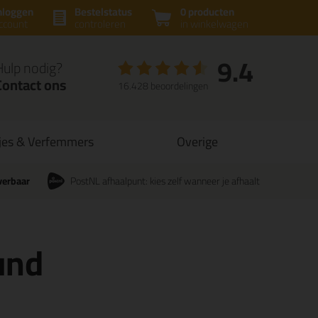
nloggen
Bestelstatus
0 producten
ccount
controleren
in winkelwagen
9.4
Hulp nodig?
Contact ons
16.428 beoordelingen
jes & Verfemmers
Overige
verbaar
PostNL afhaalpunt: kies zelf wanneer je afhaalt
und