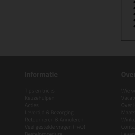
Informatie
Over
Tips en tricks
Wie wi
Keuzehulpen
Vacatu
Acties
Over 
Levertijd & Bezorging
Maats
Retourneren & Annuleren
Wink
Veel gestelde vragen (FAQ)
Conta
Bestelprocedure
Lever