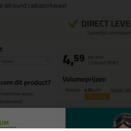
le allround radiatorkwast
DIRECT LEV
Levertijd controleren
t
4,
59
per stuk
e variant
(
5,
55
incl. BTW )
Volumeprijzen
rom dit product?
10
stuks
4,39
p/st
bestel 10x
nthetische vezels
4%
korting
bride kwast
estvrij stalen bus
oede afwerking