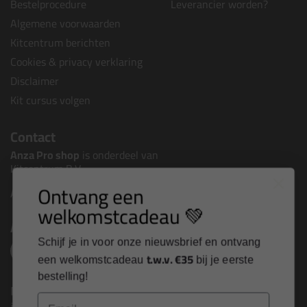
Bestelprocedure
Leverancier worden?
Algemene voorwaarden
Kitcentrum berichten
Cookies & privacy verklaring
Disclaimer
Kit cursus volgen
Contact
Anza Pro shop
is onderdeel van
Kitcentrum B.V.
Ontvang een
Alle contactgegevens >
welkomstcadeau 💚
Altijd op de hoogte blijven?
Schijf je in voor onze nieuwsbrief en ontvang
t.w.v. €35
een welkomstcadeau
bij je eerste
bestelling!
Nieuws, tips en exclusieve deals rechtstreeks in je
Email
inbox