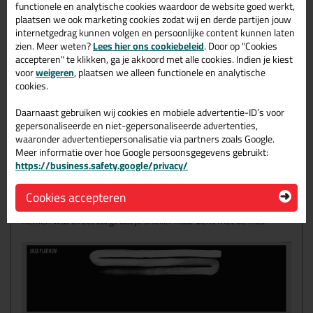
minder vaak verf moet opnemen. De optimale laagdikte
functionele en analytische cookies waardoor de website goed werkt,
garandeert dan weer een perfecte afwerking. Een groot voordeel
plaatsen we ook marketing cookies zodat wij en derde partijen jouw
aan deze nieuwe softgrip radiatorkwast is dat hij op een
internetgedrag kunnen volgen en persoonlijke content kunnen laten
verlengstee
l is te bevestigen.
zien. Meer weten?
Lees hier ons cookiebeleid
. Door op "Cookies
accepteren" te klikken, ga je akkoord met alle cookies. Indien je kiest
SOFT GRIP
voor
weigeren
, plaatsen we alleen functionele en analytische
Wat professionele schilders met een verfborstel kunnen, doet
cookies.
niemand hen zomaar na. Hoewel het een zware job is, geven
schilders iedere dag het beste van zichzelf. Dit heeft vaak pijnlijke
Daarnaast gebruiken wij cookies en mobiele advertentie-ID’s voor
lichaamsdelen tot gevolg. Anza Pro weet dit en hecht veel belang
gepersonaliseerde en niet-gepersonaliseerde advertenties,
aan ergonomie en innovatie. Daarom brengen ze nu deze
waaronder advertentiepersonalisatie via partners zoals Google.
ergonomische soft grip-kwasten op de markt.
Meer informatie over hoe Google persoonsgegevens gebruikt:
https://business.safety.google/privacy/
ANZA PRO SUPER EFFECTIVE
Door de optimale vezelsamenstelling krijgt deze hybride kwast
Cookies accepteren
een superieure verfopname en verdeelt het de verf meer dan
perfect. Dat zorgt ervoor dat je minder vaak verf hoeft op te
nemen wat direct zorgt dat je sneller klaar bent met de klus.