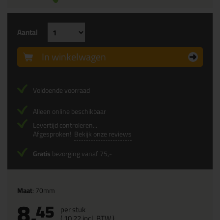
Aantal
In winkelwagen
Voldoende voorraad
Alleen online beschikbaar
Levertijd controleren...
Afgesproken!
Bekijk onze reviews
Gratis
bezorging vanaf 75,-
Maat
: 70mm
8,
45
per stuk
(
10,
22
incl. BTW )