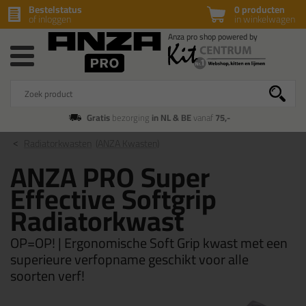
Bestelstatus
0 producten
of inloggen
in winkelwagen
Gratis
bezorging
in NL & BE
vanaf
75,-
Radiatorkwasten
(ANZA Kwasten)
ANZA PRO Super
Effective Softgrip
Radiatorkwast
OP=OP! | Ergonomische Soft Grip kwast met een
superieure verfopname geschikt voor alle
soorten verf!