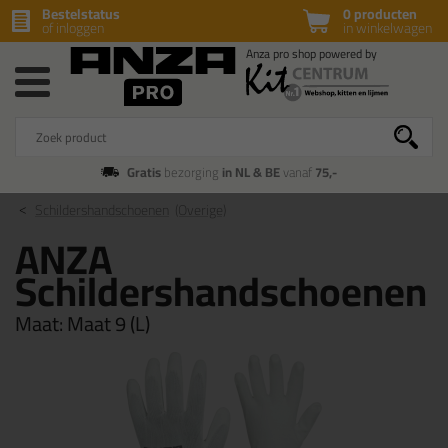
Bestelstatus
0 producten
of inloggen
in winkelwagen
Gratis
bezorging
in NL & BE
vanaf
75,-
Schildershandschoenen
(Overige)
ANZA
Schildershandschoenen
Maat:
Maat 9 (L)