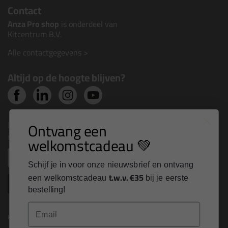
Contact
Anza Pro shop
is onderdeel van
Kitcentrum B.V.
Alle contactgegevens >
Altijd op de hoogte blijven?
Nieuws, tips en exclusieve deals rechtstreeks in je
Ontvang een
inbox
welkomstcadeau 💚
Email
Schijf je in voor onze nieuwsbrief en ontvang
t.w.v. €35
een welkomstcadeau
bij je eerste
Inschrijven
bestelling!
Email
Kitcentrum is trots op: