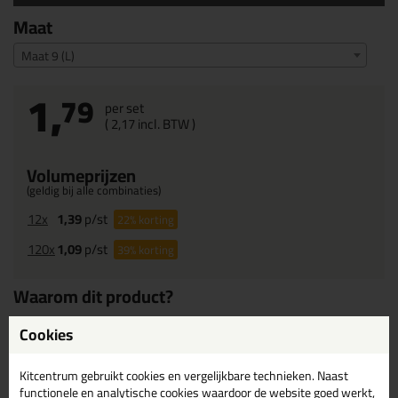
Maat
Maat 9 (L)
1,
79
per set
(
2,
17
incl. BTW )
Volumeprijzen
(geldig bij alle combinaties)
12x
1,39
p/st
22%
korting
120x
1,09
p/st
39%
korting
Waarom dit product?
Kwaliteitsproduct
Cookies
Geschikt om vaker te gebruiken
Comfortabel
Kitcentrum gebruikt cookies en vergelijkbare technieken. Naast
functionele en analytische cookies waardoor de website goed werkt,
Goede grip