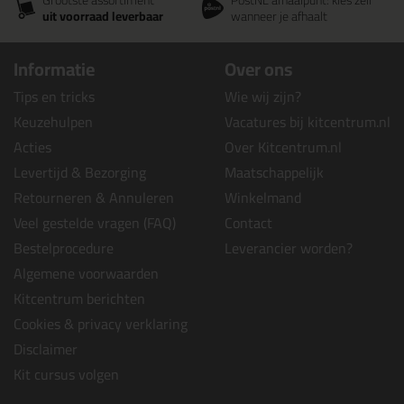
Grootste assortiment
PostNL afhaalpunt: kies zelf
uit voorraad leverbaar
wanneer je afhaalt
Informatie
Over ons
Tips en tricks
Wie wij zijn?
Keuzehulpen
Vacatures bij kitcentrum.nl
Acties
Over Kitcentrum.nl
Levertijd & Bezorging
Maatschappelijk
Retourneren & Annuleren
Winkelmand
Veel gestelde vragen (FAQ)
Contact
Bestelprocedure
Leverancier worden?
Algemene voorwaarden
Kitcentrum berichten
Cookies & privacy verklaring
Disclaimer
Kit cursus volgen