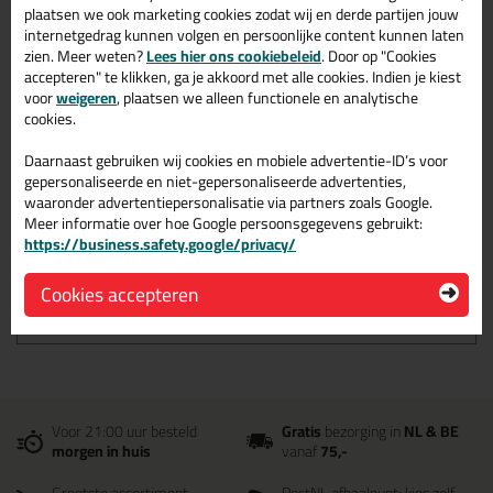
plaatsen we ook marketing cookies zodat wij en derde partijen jouw
internetgedrag kunnen volgen en persoonlijke content kunnen laten
zien. Meer weten?
Lees hier ons cookiebeleid
. Door op "Cookies
Omschrijving
Reviews (0)
accepteren" te klikken, ga je akkoord met alle cookies. Indien je kiest
voor
weigeren
, plaatsen we alleen functionele en analytische
ANZA
cookies.
Schildershandschoenen in
Daarnaast gebruiken wij cookies en mobiele advertentie-ID’s voor
Maat 9 (L)
gepersonaliseerde en niet-gepersonaliseerde advertenties,
waaronder advertentiepersonalisatie via partners zoals Google.
Bestel de ANZA Schildershandschoenen in Maat 9 (L) vandaag
Meer informatie over hoe Google persoonsgegevens gebruikt:
nog! Vandaag besteld = morgen in huis.
https://business.safety.google/privacy/
Wil je meer weten over de toepassing en kenmerken van dit
Cookies accepteren
product?
Lees alles over dit product >
Voor 21:00 uur besteld
Gratis
bezorging in
NL & BE
morgen in huis
vanaf
75,-