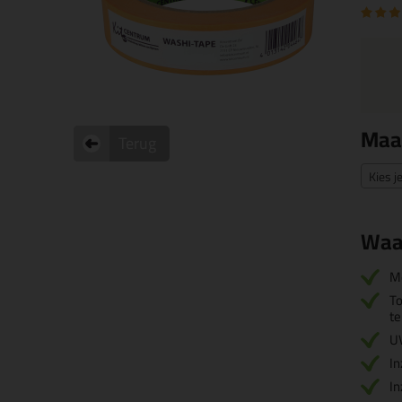
Maa
Terug
Kies j
Waa
M
T
t
U
In
In