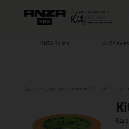
ANZA Rollers
ANZA Kwas
Voor 16:00 uur besteld
morgen in huis
Gratis
be
Overige
Schilder tape
Kitcentrum Afplaktape Geel - 50mt
Ki
Gara