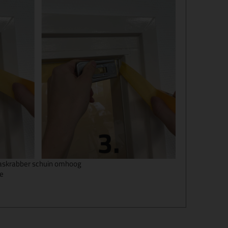
glaskrabber schuin omhoog
oe