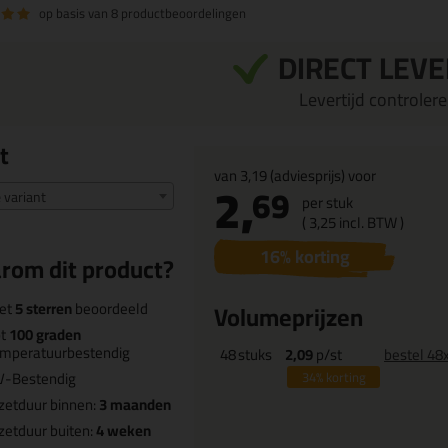
op basis van
8 productbeoordelingen
DIRECT LEV
Levertijd controleren
t
van
3,19
(adviesprijs) voor
2,
69
e variant
per stuk
(
3,
25
incl. BTW )
16
% korting
rom dit product?
et
5 sterren
beoordeeld
Volumeprijzen
ot
100 graden
emperatuurbestendig
48
stuks
2,09
p/st
bestel 48
V-Bestendig
34%
korting
zetduur binnen:
3 maanden
zetduur buiten:
4 weken