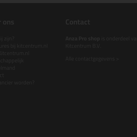
 ons
Contact
j zijn?
Anza Pro shop
is onderdeel va
res bij kitcentrum.nl
Kitcentrum B.V.
Kitcentrum.nl
Alle contactgegevens >
chappelijk
elmand
ct
ancier worden?