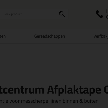
I
a
ten
Gereedschappen
Verfbak
zorging
in NL & BE
vanaf
75,-
Grootste assortiment
uit voorraad le
r
tcentrum Afplaktape 
ntie voor messcherpe lijnen binnen & buiten