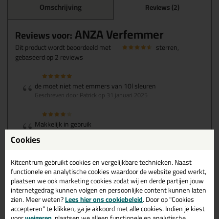
Omschrijving
Reviews (2)
ANZA Verfemmer
Reviews voor:
Dit product wordt beoordeeld met
sterren,
gebaseerd op
2
reviews
de moet niet met emmers van 10l sleuren
Geschreven door Patrick op 31 januari 2025
Makkelijk in gebruik
Geschreven door Hans op 10 mei 2024
Cookies
Ook een review schrijven?
Kitcentrum gebruikt cookies en vergelijkbare technieken. Naast
Schrijf hier je review over ANZA Verfemmer >
functionele en analytische cookies waardoor de website goed werkt,
plaatsen we ook marketing cookies zodat wij en derde partijen jouw
internetgedrag kunnen volgen en persoonlijke content kunnen laten
zien. Meer weten?
Lees hier ons cookiebeleid
. Door op "Cookies
accepteren" te klikken, ga je akkoord met alle cookies. Indien je kiest
voor
weigeren
, plaatsen we alleen functionele en analytische