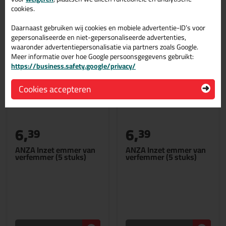
Gerelateerde producten
cookies.
Daarnaast gebruiken wij cookies en mobiele advertentie-ID’s voor
gepersonaliseerde en niet-gepersonaliseerde advertenties,
waaronder advertentiepersonalisatie via partners zoals Google.
Meer informatie over hoe Google persoonsgegevens gebruikt:
https://business.safety.google/privacy/
Cookies accepteren
6,
6,
39
39
ANZA Inzet emmer van
ANZA Inzet emmer van
verfemmer (5 stuks)
verfemmer (5 stuks)