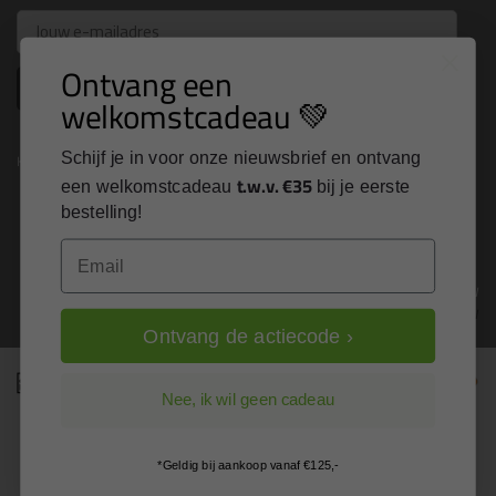
Email
Ontvang een
Inschrijven
welkomstcadeau 💚
Schijf je in voor onze nieuwsbrief en ontvang
Kitcentrum is trots op:
t.w.v. €35
een welkomstcadeau
bij je eerste
bestelling!
Email
Alle prijzen zijn in EURO en excl. 21% BTW
wijzig naar incl. BTW
Ontvang de actiecode ›
Nee, ik wil geen cadeau
*Geldig bij aankoop vanaf €125,-