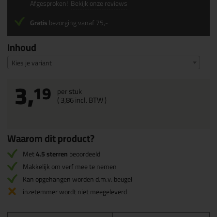
Afgesproken!
Bekijk onze reviews
Gratis
bezorging vanaf 75,-
Inhoud
Kies je variant
3,
19
per stuk
(
3,
86
incl. BTW )
Waarom dit product?
Met
4.5 sterren
beoordeeld
Makkelijk om verf mee te nemen
Kan opgehangen worden d.m.v. beugel
inzetemmer wordt niet meegeleverd