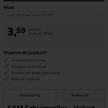
Maat
15cm - Rond (per 1stuk) (€ 4,89)
3,
59
per stuk
(
4,
34
incl. BTW )
Waarom dit product?
Voorkomt baanvorming
Streeploos eindresultaat
Geschikt voor gladde oppervlakken
Makkelijk in gebruik
Omschrijving
Reviews (0)
SAM Schuimroller - Velvet