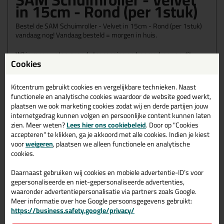
in 15cm - Rond (per 1stuk)
Bestel de SAM Schuimroller - Velvet in 15cm - Rond (per 1stuk)
vandaag nog! Vandaag besteld = morgen in huis.
Wil je meer weten over de toepassing en kenmerken van dit
Cookies
product?
Lees alles over dit product >
Kitcentrum gebruikt cookies en vergelijkbare technieken. Naast
functionele en analytische cookies waardoor de website goed werkt,
plaatsen we ook marketing cookies zodat wij en derde partijen jouw
Gerelateerde producten
internetgedrag kunnen volgen en persoonlijke content kunnen laten
zien. Meer weten?
Lees hier ons cookiebeleid
. Door op "Cookies
accepteren" te klikken, ga je akkoord met alle cookies. Indien je kiest
voor
weigeren
, plaatsen we alleen functionele en analytische
cookies.
Daarnaast gebruiken wij cookies en mobiele advertentie-ID’s voor
gepersonaliseerde en niet-gepersonaliseerde advertenties,
waaronder advertentiepersonalisatie via partners zoals Google.
Meer informatie over hoe Google persoonsgegevens gebruikt:
https://business.safety.google/privacy/