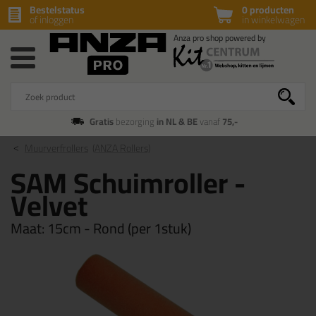
Bestelstatus
0 producten
of inloggen
in winkelwagen
Gratis
bezorging
in NL & BE
vanaf
75,-
Muurverfrollers
(ANZA Rollers)
SAM Schuimroller -
Velvet
Maat:
15cm - Rond (per 1stuk)