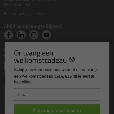
Kitcentrum B.V.
Alle contactgegevens >
Altijd op de hoogte blijven?
Nieuws, tips en exclusieve deals rechtstreeks in je
Ontvang een
inbox
welkomstcadeau 💚
Email
Schijf je in voor onze nieuwsbrief en ontvang
t.w.v. €35
een welkomstcadeau
bij je eerste
Inschrijven
bestelling!
Email
Kitcentrum is trots op:
Ontvang de actiecode ›