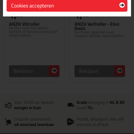
Cookies accepteren
1,
1,
59
49
ANZA Viltroller
ANZA Verfroller - Elon
Basic
Perfect voor het lakken,
beitsen of verven van houten
Verfroller geschikt voor
oppervlaktes
medium gladde oppervlakken
Bekijken
Bekijken
Voor 16:00 uur besteld
Gratis
bezorging in
NL & BE
morgen in huis
vanaf
75,-
Grootste assortiment
PostNL afhaalpunt: kies zelf
uit voorraad leverbaar
wanneer je afhaalt