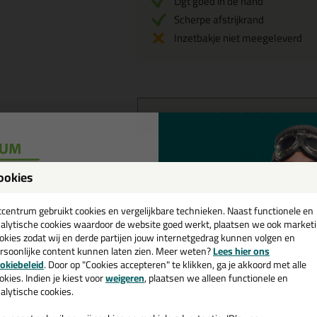
Ligt goed in de hand
Scherpe afstrijkrand
Inzetbakje niet meegeleverd
Omschrijving
SAM Roll 
Reviews voor:
ookies
Dit product wordt beoordeeld met
een
cadeau 💚
tcentrum gebruikt cookies en vergelijkbare technieken. Naast functionele en
Sinds kort overgestapt van d
alytische cookies waardoor de website goed werkt, plaatsen we ook market
okies zodat wij en derde partijen jouw internetgedrag kunnen volgen en
rsoonlijke content kunnen laten zien. Meer weten?
Lees hier ons
Erg tevreden mee en zeer hand
e nieuwsbrief en ontvang een
okiebeleid
. Door op "Cookies accepteren" te klikken, ga je akkoord met alle
Geschreven door Rens van Ineveld
v. €35,-
bij je eerste bestelling!
okies. Indien je kiest voor
weigeren
, plaatsen we alleen functionele en
alytische cookies.
Ook een review schrij