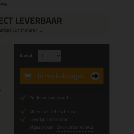
ling
ECT LEVERBAAR
rtijd controleren...
Aantal
In winkelwagen
x
Voldoende voorraad
Alleen online beschikbaar
Levertijd controleren...
Afgesproken!
Bekijk onze reviews