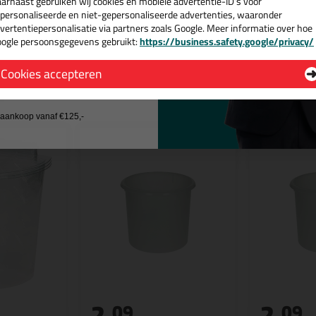
arnaast gebruiken wij cookies en mobiele advertentie-ID’s voor
Schrijf hier je review over SAM Roll a
personaliseerde en niet-gepersonaliseerde advertenties, waaronder
vertentiepersonalisatie via partners zoals Google. Meer informatie over hoe
ogle persoonsgegevens gebruikt:
https://business.safety.google/privacy/
 de actiecode ›
Cookies accepteren
n
 wil geen cadeau
j aankoop vanaf €125,-
2,
2,
09
09