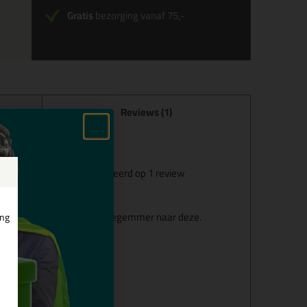
Gratis
bezorging vanaf 75,-
Reviews (1)
and Go
sterren, gebaseerd op
1
review
e blikken emmertjes met inlegemmer naar deze.
ing
ig in gebruik!
 op 5 juli 2024
ven?