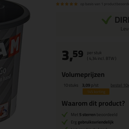
op basis van
1 productbeoorde
DIR
Leve
3,
59
per stuk
(
4,
34
incl. BTW )
Volumeprijzen
10
stuks
3,09
p/st
bestel 10
14%
korting
Waarom dit product?
Met
5 sterren
beoordeeld
Erg
gebruiksvriendelijk