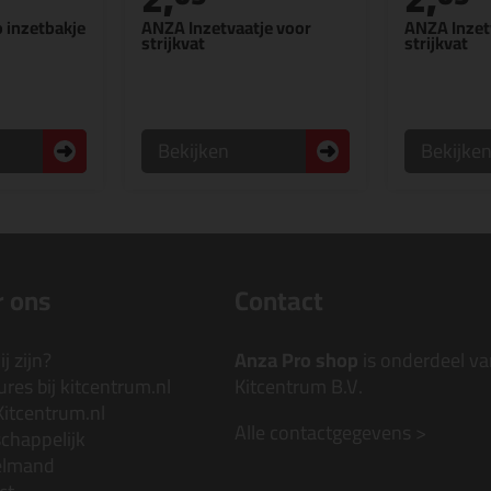
 inzetbakje
ANZA Inzetvaatje voor
ANZA Inzet
strijkvat
strijkvat
Bekijken
Bekijke
 ons
Contact
j zijn?
Anza Pro shop
is onderdeel va
res bij kitcentrum.nl
Kitcentrum B.V.
Kitcentrum.nl
Alle contactgegevens >
chappelijk
elmand