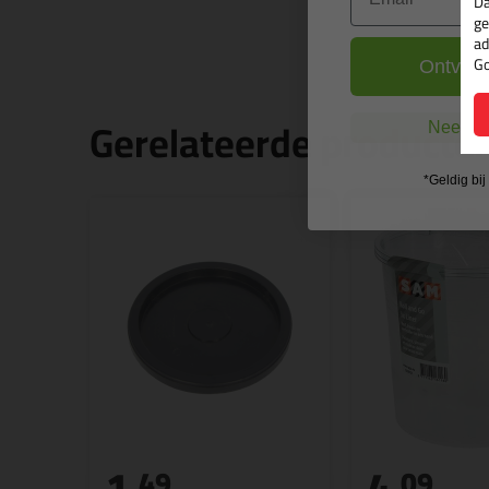
Da
ge
ad
Go
Ontvang
Gerelateerde producte
Nee, ik
*Geldig bi
1,
4,
49
09