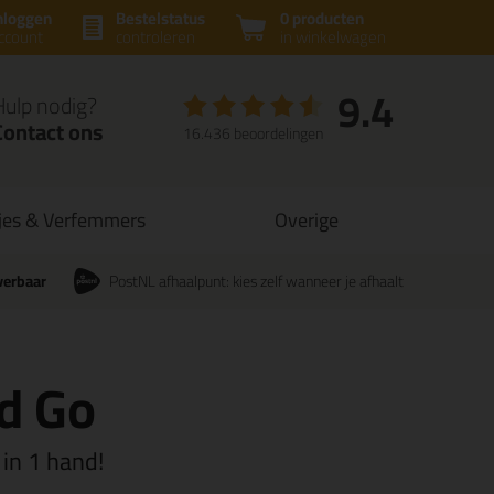
nloggen
Bestelstatus
0 producten
ccount
controleren
in winkelwagen
9.4
Hulp nodig?
Contact ons
16.436 beoordelingen
jes & Verfemmers
Overige
verbaar
PostNL afhaalpunt: kies zelf wanneer je afhaalt
d Go
in 1 hand!