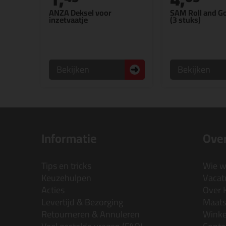
ANZA Deksel voor
SAM Roll and Go
inzetvaatje
(3 stuks)
Bekijken
Bekijken
Informatie
Over
Tips en tricks
Wie wi
Keuzehulpen
Vacatu
Acties
Over 
Levertijd & Bezorging
Maats
Retourneren & Annuleren
Wink