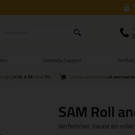
I
a
ten
Gereedschappen
Verfbak
zorging
in NL & BE
vanaf
75,-
Grootste assortiment
uit voorraad le
SAM Roll an
Verfemmer, kwast en roller 