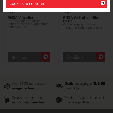
Cookies accepteren
1,
1,
59
49
ANZA Viltroller
ANZA Verfroller - Elon
Basic
Perfect voor het lakken,
beitsen of verven van houten
Verfroller geschikt voor
oppervlaktes
medium gladde oppervlakken
Bekijken
Bekijken
Voor 21:00 uur besteld
Gratis
bezorging in
NL & BE
morgen in huis
vanaf
75,-
Grootste assortiment
PostNL afhaalpunt: kies zelf
uit voorraad leverbaar
wanneer je afhaalt