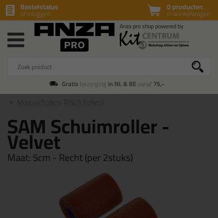
Bestelstatus
0 producten
of inloggen
in winkelwagen
Gratis
bezorging
in NL & BE
vanaf
75,-
Muurverfrollers
(ANZA Rollers)
SAM Schuimroller -
Velvet
Maat:
5cm - Recht (per 2stuks)