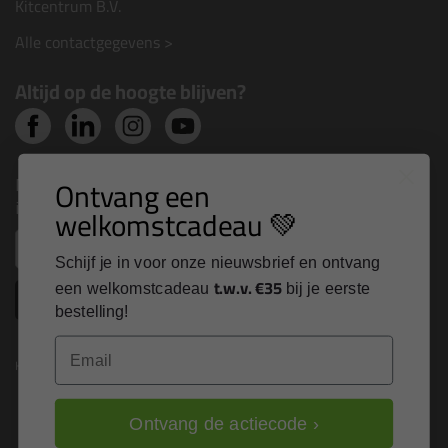
Kitcentrum B.V.
Alle contactgegevens >
Altijd op de hoogte blijven?
Nieuws, tips en exclusieve deals rechtstreeks in je
Ontvang een
inbox
welkomstcadeau 💚
Email
Schijf je in voor onze nieuwsbrief en ontvang
t.w.v. €35
een welkomstcadeau
bij je eerste
Inschrijven
bestelling!
Email
Kitcentrum is trots op:
Ontvang de actiecode ›