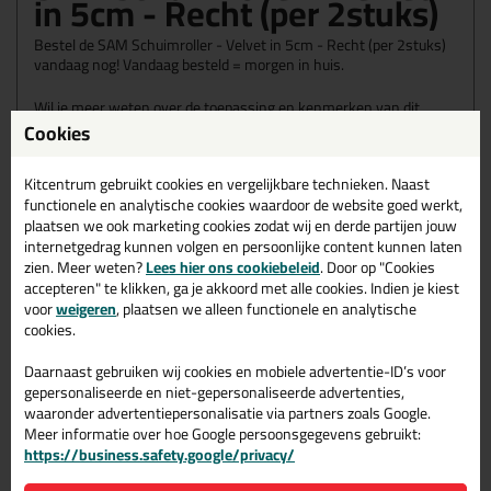
in 5cm - Recht (per 2stuks)
Bestel de SAM Schuimroller - Velvet in 5cm - Recht (per 2stuks)
vandaag nog! Vandaag besteld = morgen in huis.
Wil je meer weten over de toepassing en kenmerken van dit
product?
Lees alles over dit product >
Cookies
Kitcentrum gebruikt cookies en vergelijkbare technieken. Naast
functionele en analytische cookies waardoor de website goed werkt,
plaatsen we ook marketing cookies zodat wij en derde partijen jouw
Gerelateerde producten
internetgedrag kunnen volgen en persoonlijke content kunnen laten
zien. Meer weten?
Lees hier ons cookiebeleid
. Door op "Cookies
accepteren" te klikken, ga je akkoord met alle cookies. Indien je kiest
voor
weigeren
, plaatsen we alleen functionele en analytische
cookies.
Daarnaast gebruiken wij cookies en mobiele advertentie-ID’s voor
gepersonaliseerde en niet-gepersonaliseerde advertenties,
waaronder advertentiepersonalisatie via partners zoals Google.
Meer informatie over hoe Google persoonsgegevens gebruikt:
https://business.safety.google/privacy/