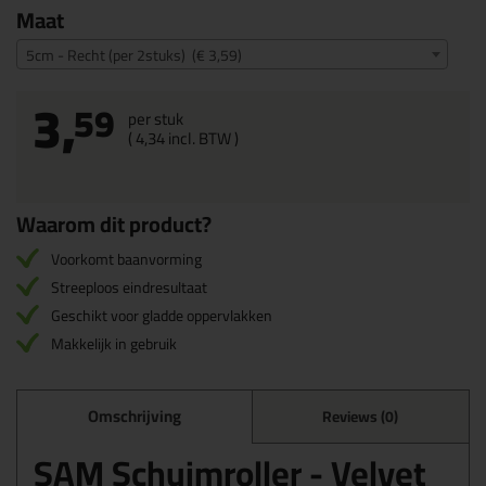
Maat
5cm - Recht (per 2stuks) (€ 3,59)
3,
59
per stuk
(
4,
34
incl. BTW )
Waarom dit product?
Voorkomt baanvorming
Streeploos eindresultaat
Geschikt voor gladde oppervlakken
Makkelijk in gebruik
Omschrijving
Reviews (0)
SAM Schuimroller - Velvet