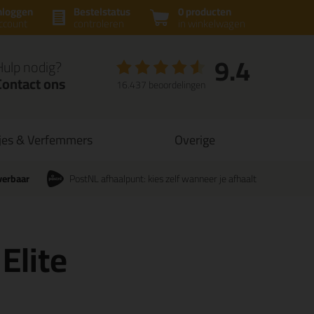
nloggen
Bestelstatus
0 producten
ccount
controleren
in winkelwagen
9.4
Hulp nodig?
Contact ons
16.437 beoordelingen
jes & Verfemmers
Overige
verbaar
PostNL afhaalpunt: kies zelf wanneer je afhaalt
Elite