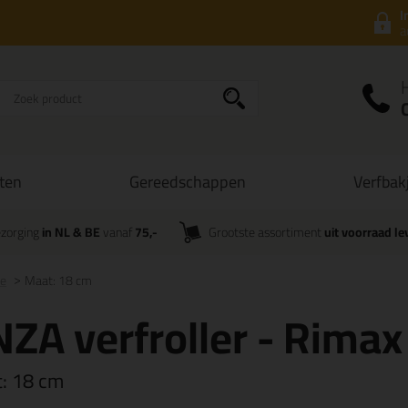
I
a
ten
Gereedschappen
Verfbak
zorging
in NL & BE
vanaf
75,-
Grootste assortiment
uit voorraad le
te
Maat: 18 cm
ZA verfroller - Rimax 
t:
18 cm