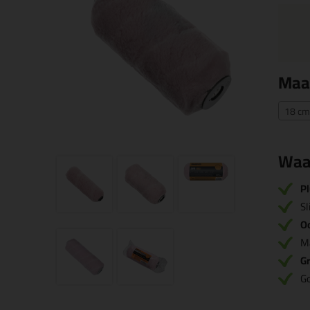
Maa
18 cm
Waa
Pl
Sl
O
Ma
G
Go