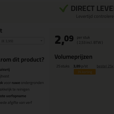
DIRECT LEV
Levertijd controleren
t
2,
09
per stuk
 (€ 3,99)
(
2,
53
incl. BTW )
Volumeprijzen
rom dit product?
25
stuks
3,89
p/st
bestel 25x
uisvrij
3%
korting
ijtvast
ok
voor
ruwe
ondergronden
kkelijk te reinigen
rote verfopname
ede afgifte van verf