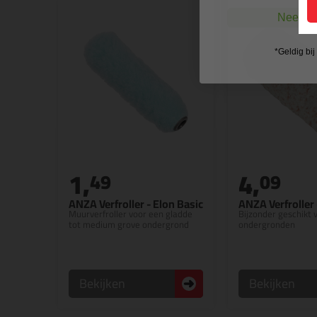
Nee, ik
*Geldig bi
1,
4,
49
09
ANZA Verfroller - Elon Basic
ANZA Verfroller
Muurverfroller voor een gladde
Bijzonder geschikt 
tot medium grove ondergrond
ondergronden
Bekijken
Bekijken