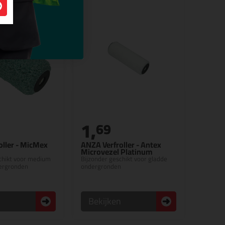
1,
69
oller - MicMex
ANZA Verfroller - Antex
Microvezel Platinum
chikt voor medium
Bijzonder geschikt voor gladde
dergronden
ondergronden
n
Bekijken