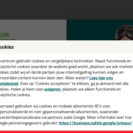
Omschrijving
Specificaties
ookies
een
NZA verfroller - Rimax Elite in 1
cadeau 💚
tcentrum gebruikt cookies en vergelijkbare technieken. Naast functionele en
tel de ANZA verfroller - Rimax Elite in 18 cm vandaag nog! Vandaag bes
alytische cookies waardoor de website goed werkt, plaatsen we ook market
okies zodat wij en derde partijen jouw internetgedrag kunnen volgen en
rsoonlijke content kunnen laten zien. Meer weten?
Lees hier ons
 je meer weten over de toepassing en kenmerken van dit product?
Lees 
e nieuwsbrief en ontvang een
okiebeleid
. Door op "Cookies accepteren" te klikken, ga je akkoord met alle
v. €35,-
bij je eerste bestelling!
okies. Indien je kiest voor
weigeren
, plaatsen we alleen functionele en
alytische cookies.
arnaast gebruiken wij cookies en mobiele advertentie-ID’s voor
n
personaliseerde en niet-gepersonaliseerde advertenties, waaronder
vertentiepersonalisatie via partners zoals Google. Meer informatie over hoe
ogle persoonsgegevens gebruikt:
https://business.safety.google/privacy/
 de actiecode ›