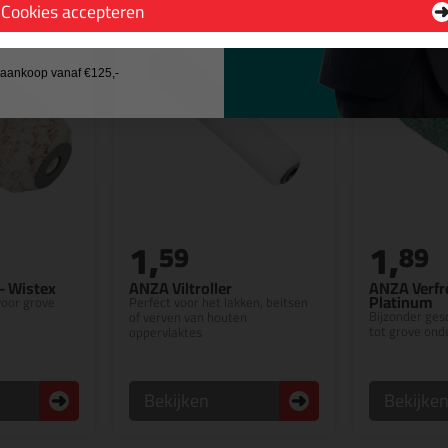
Cookies accepteren
 wil geen cadeau
j aankoop vanaf €125,-
1,
1,
59
89
 - Wistex
ANZA Viltroller
ANZA Verfr
Platinum
voor grove
Perfect voor het lakken, beitsen
Bijzonder ges
of verven van houten
tot grove on
oppervlaktes
Bekijken
Bekijke