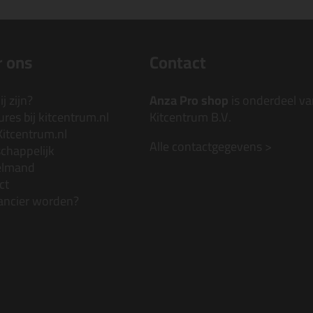
 ons
Contact
j zijn?
Anza Pro shop
is onderdeel va
res bij kitcentrum.nl
Kitcentrum B.V.
Kitcentrum.nl
Alle contactgegevens >
chappelijk
elmand
ct
ancier worden?