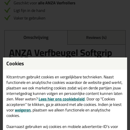
Geschikt voor
alle ANZA Verfrollers
Ligt fijn in de hand
Vaker te gebruiken
Omschrijving
Reviews (4)
ANZA Verfbeugel Softgrip
in 18 cm
Cookies
Bestel de ANZA Verfbeugel Softgrip in 18 cm vandaag nog!
Vandaag besteld = morgen in huis.
Kitcentrum gebruikt cookies en vergelijkbare technieken. Naast
functionele en analytische cookies waardoor de website goed werkt,
Wil je meer weten over de toepassing en kenmerken van dit
plaatsen we ook marketing cookies zodat wij en derde partijen jouw
product?
Lees alles over dit product >
internetgedrag kunnen volgen en persoonlijke content kunnen laten
zien. Meer weten?
Lees hier ons cookiebeleid
. Door op "Cookies
accepteren" te klikken, ga je akkoord met alle cookies. Indien je kiest
voor
weigeren
, plaatsen we alleen functionele en analytische
cookies.
Gerelateerde producten
Daarnaast gebruiken wij cookies en mobiele advertentie-ID’s voor