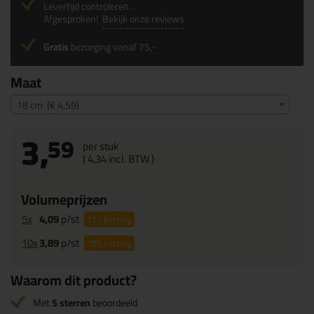
Levertijd controleren...
Afgesproken!
Bekijk onze reviews
Gratis
bezorging vanaf 75,-
Maat
18 cm (€ 4,59)
3,
59
per stuk
(
4,
34
incl. BTW )
Volumeprijzen
5x
4,09
p/st
11%
korting
10x
3,89
p/st
15%
korting
Waarom dit product?
Met
5 sterren
beoordeeld