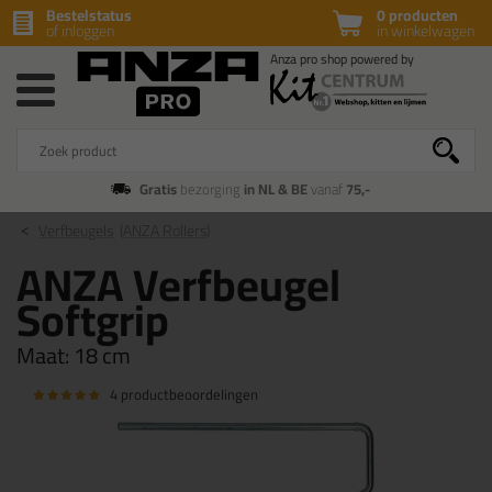
Bestelstatus
0 producten
of inloggen
in winkelwagen
Gratis
bezorging
in NL & BE
vanaf
75,-
Verfbeugels
(ANZA Rollers)
ANZA Verfbeugel
Softgrip
Maat:
18 cm
4 productbeoordelingen