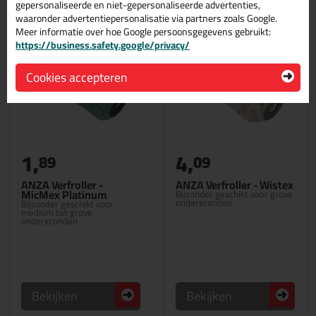
gepersonaliseerde en niet-gepersonaliseerde advertenties,
waaronder advertentiepersonalisatie via partners zoals Google.
Meer informatie over hoe Google persoonsgegevens gebruikt:
https://business.safety.google/privacy/
Cookies accepteren
1,
4,
89
09
ANZA Verfroller -
ANZA Verfroller - Wistex
MicMex Platinum
Bijzonder geschikt voor grove
ondergronden
Bijzonder geschikt voor
medium tot grove
ondergronden
Bekijken
Bekijken