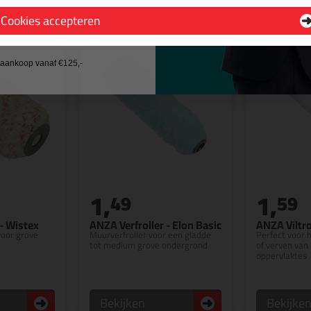
Cookies accepteren
 wil geen cadeau
j aankoop vanaf €125,-
1,
1,
49
59
 - Wistex
ANZA Verfroller - Elon Basic
ANZA Viltro
voor grove
Muurverfroller voor een gladde
Perfect voor h
tot medium grove ondergrond
of verven van
oppervlaktes
Bekijken
Bekijke