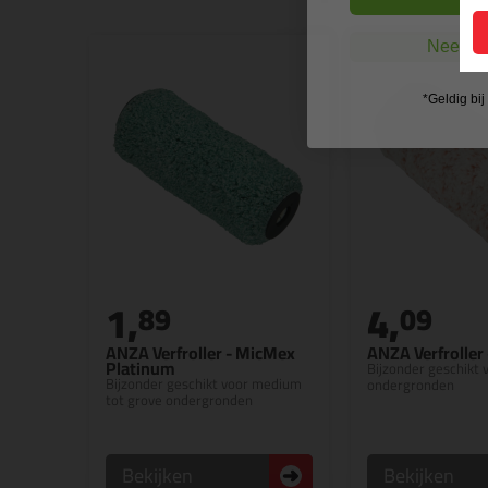
Nee, ik
*Geldig bi
1,
4,
89
09
ANZA Verfroller - MicMex
ANZA Verfroller
Platinum
Bijzonder geschikt 
Bijzonder geschikt voor medium
ondergronden
tot grove ondergronden
Bekijken
Bekijken