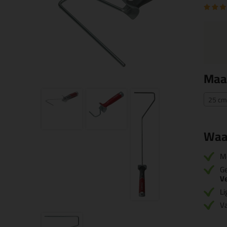
Maa
25 cm
Waa
M
Ge
Ve
Li
Va