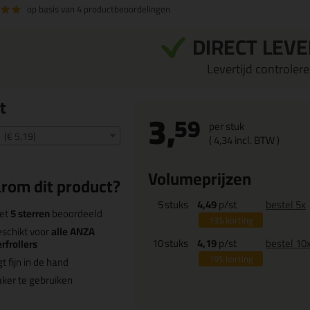
op basis van
4 productbeoordelingen
DIRECT LEV
Levertijd controleren
t
3,
59
per stuk
 (€ 5,19)
(
4,
34
incl. BTW )
Volumeprijzen
rom dit product?
5
stuks
4,49
p/st
bestel 5x
et
5 sterren
beoordeeld
13%
korting
schikt voor
alle ANZA
10
stuks
4,19
p/st
bestel 10
rfrollers
19%
korting
gt fijn in de hand
ker te gebruiken