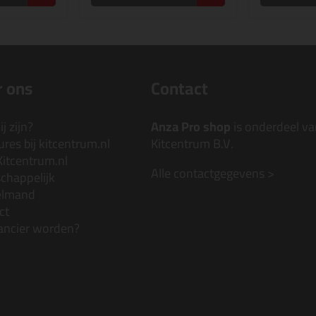
 ons
Contact
j zijn?
Anza Pro shop
is onderdeel va
res bij kitcentrum.nl
Kitcentrum B.V.
Kitcentrum.nl
Alle contactgegevens >
chappelijk
elmand
ct
ancier worden?