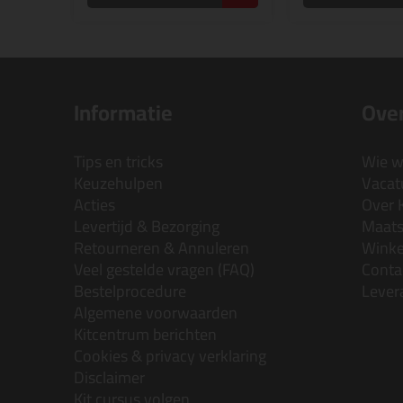
Informatie
Over
Tips en tricks
Wie wi
Keuzehulpen
Vacatu
Acties
Over 
Levertijd & Bezorging
Maats
Retourneren & Annuleren
Wink
Veel gestelde vragen (FAQ)
Conta
Bestelprocedure
Lever
Algemene voorwaarden
Kitcentrum berichten
Cookies & privacy verklaring
Disclaimer
Kit cursus volgen