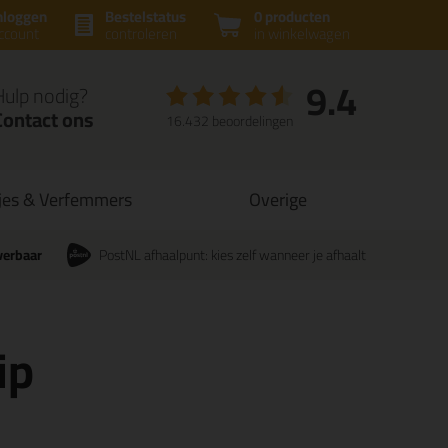
nloggen
Bestelstatus
0 producten
ccount
controleren
in winkelwagen
9.4
Hulp nodig?
Contact ons
16.432 beoordelingen
jes & Verfemmers
Overige
verbaar
PostNL afhaalpunt: kies zelf wanneer je afhaalt
ip