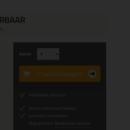
ERBAAR
...
Aantal
In winkelwagen
Voldoende voorraad
x
Alleen online beschikbaar
Levertijd controleren...
Afgesproken!
Bekijk onze reviews