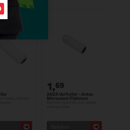
1,
69
ller
ANZA Verfroller - Antex
Microvezel Platinum
et lakken, beitsen
Bijzonder geschikt voor gladde
 houten
ondergronden
n
Bekijken