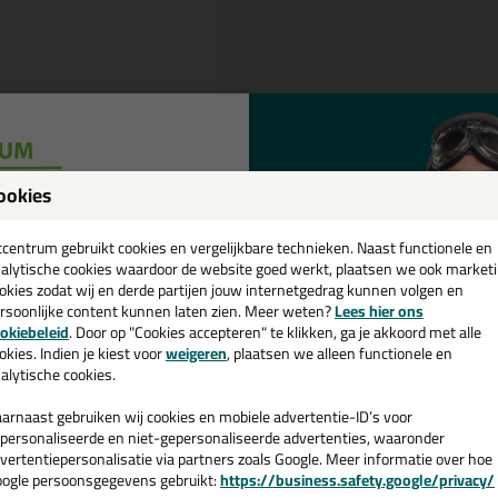
Omschrijving
ookies
een
NZA Verfbeugel Softgrip in 25 c
cadeau 💚
tcentrum gebruikt cookies en vergelijkbare technieken. Naast functionele en
alytische cookies waardoor de website goed werkt, plaatsen we ook market
tel de ANZA Verfbeugel Softgrip in 25 cm vandaag nog! Vandaag bestel
okies zodat wij en derde partijen jouw internetgedrag kunnen volgen en
rsoonlijke content kunnen laten zien. Meer weten?
Lees hier ons
e nieuwsbrief en ontvang een
okiebeleid
. Door op "Cookies accepteren" te klikken, ga je akkoord met alle
 je meer weten over de toepassing en kenmerken van dit product?
Lees 
v. €35,-
bij je eerste bestelling!
okies. Indien je kiest voor
weigeren
, plaatsen we alleen functionele en
alytische cookies.
arnaast gebruiken wij cookies en mobiele advertentie-ID’s voor
personaliseerde en niet-gepersonaliseerde advertenties, waaronder
n
vertentiepersonalisatie via partners zoals Google. Meer informatie over hoe
ogle persoonsgegevens gebruikt:
https://business.safety.google/privacy/
 de actiecode ›