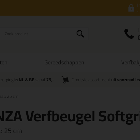
I
a
ten
Gereedschappen
Verfbak
zorging
in NL & BE
vanaf
75,-
Grootste assortiment
uit voorraad le
at: 25 cm
ZA Verfbeugel Softgr
t:
25 cm