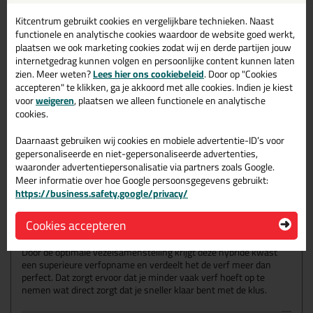
Kort
Kitcentrum gebruikt cookies en vergelijkbare technieken. Naast
functionele en analytische cookies waardoor de website goed werkt,
De Anza Pro Super Effective Radiatorkwast Kort is een hybride
kwast met een optimale vezelsamenstelling. Door de superieure
plaatsen we ook marketing cookies zodat wij en derde partijen jouw
verfopname (25% hoger) verdeelt de verf optimaal, waardoor men
internetgedrag kunnen volgen en persoonlijke content kunnen laten
minder vaak verf moet opnemen. De optimale laagdikte
zien. Meer weten?
Lees hier ons cookiebeleid
. Door op "Cookies
garandeert dan weer een perfecte afwerking. Deze variant heeft
accepteren" te klikken, ga je akkoord met alle cookies. Indien je kiest
een korter handvat dan de
standaard Super Effective Softgrip
voor
weigeren
, plaatsen we alleen functionele en analytische
Radiatorkwast
cookies.
SOFT GRIP
Daarnaast gebruiken wij cookies en mobiele advertentie-ID’s voor
Wat professionele schilders met een verfborstel kunnen, doet
gepersonaliseerde en niet-gepersonaliseerde advertenties,
niemand hen zomaar na. Hoewel het een zware job is, geven
waaronder advertentiepersonalisatie via partners zoals Google.
schilders iedere dag het beste van zichzelf. Dit heeft vaak pijnlijke
Meer informatie over hoe Google persoonsgegevens gebruikt:
lichaamsdelen tot gevolg. Anza Pro weet dit en hecht veel belang
https://business.safety.google/privacy/
aan ergonomie en innovatie. Daarom brengen ze nu deze
ergonomische soft grip-kwasten op de markt.
Cookies accepteren
ANZA PRO SUPER EFFECTIVE
Door de optimale vezelsamenstelling krijgt deze hybride kwast
een superieure verfopname en verdeelt het de verf meer dan
perfect. Dat zorgt ervoor dat je minder vaak verf hoeft op te
nemen wat direct zorgt dat je sneller klaar bent met de klus.