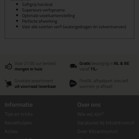
Softgrip handvat
Superieure verfopname
Optimale vezelsamenstelling
Perfecte afwerking
Voor alle soorten verf! (watergedragen én solventverven)
Voor 21:00 uur besteld
Gratis
bezorging in
NL & BE
morgen in huis
vanaf
75,-
Grootste assortiment
PostNL afhaalpunt: kies zelf
uit voorraad leverbaar
wanneer je afhaalt
Informatie
Over ons
Tips en tricks
Wie wij zijn?
Keuzehulpen
Vacatures bij kitcentrum.nl
Acties
Over Kitcentrum.nl