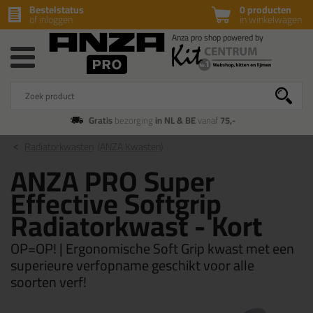
Bestelstatus
0 producten
of inloggen
in winkelwagen
Gratis
bezorging
in NL & BE
vanaf
75,-
Radiatorkwasten
(ANZA Kwasten)
ANZA PRO Super
Effective Softgrip
Radiatorkwast - Kort
OP=OP! | Ergonomische Soft Grip kwast met een
superieure verfopname geschikt voor alle
soorten verf!