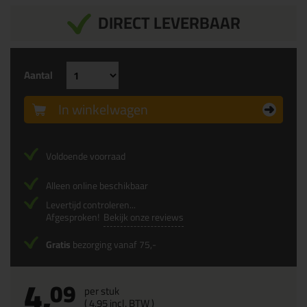
DIRECT LEVERBAAR
Aantal
In winkelwagen
Voldoende voorraad
Alleen online beschikbaar
Levertijd controleren...
Afgesproken!
Bekijk onze reviews
Gratis
bezorging vanaf 75,-
4,
09
per stuk
(
4,
95
incl. BTW )