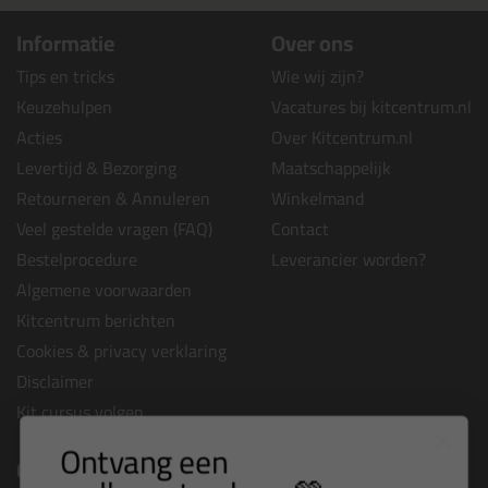
Informatie
Over ons
Tips en tricks
Wie wij zijn?
Keuzehulpen
Vacatures bij kitcentrum.nl
Acties
Over Kitcentrum.nl
Levertijd & Bezorging
Maatschappelijk
Retourneren & Annuleren
Winkelmand
Veel gestelde vragen (FAQ)
Contact
Bestelprocedure
Leverancier worden?
Algemene voorwaarden
Kitcentrum berichten
Cookies & privacy verklaring
Disclaimer
Kit cursus volgen
Ontvang een
Contact