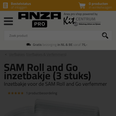
Bestelstatus
0 producten
of inloggen
in winkelwagen
Gratis
bezorging
in NL & BE
vanaf
75,-
Verfbakjes
(Verfbakjes & Verfemmers)
SAM Roll and Go
inzetbakje (3 stuks)
Inzetbakje voor de SAM Roll and Go verfemmer
1 productbeoordeling