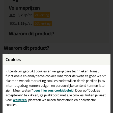
Volumeprijzen
10x
3,79
p/st
7%
korting
100x
3,29
p/st
20%
korting
Waarom dit product?
Waarom dit product?
Met
5 sterren
beoordeeld
Cookies
Makkelijk wisselen van verf
Past perfect op Roll and Go verfemmer
Kitcentrum gebruikt cookies en vergelijkbare technieken. Naast
Roll and Go verfemmer niet inbegrepen
functionele en analytische cookies waardoor de website goed werkt,
plaatsen we ook marketing cookies zodat wij en derde partijen jouw
internetgedrag kunnen volgen en persoonlijke content kunnen laten
zien. Meer weten?
Lees hier ons cookiebeleid
. Door op "Cookies
Omschrijving
Reviews (1)
accepteren" te klikken, ga je akkoord met alle cookies. Indien je kiest
voor
weigeren
, plaatsen we alleen functionele en analytische
SAM Roll and Go inzetbakje
cookies.