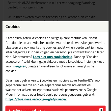
Bestel de ANZA Verfemmer in 8 Liter vandaag nog! Vandaag
besteld = morgen in huis.
Wil je meer weten over de toepassing en kenmerken van dit
product?
Lees alles over dit product >
Cookies
Kitcentrum gebruikt cookies en vergelijkbare technieken. Naast
functionele en analytische cookies waardoor de website goed werkt,
Gerelateerde producten
plaatsen we ook marketing cookies zodat wij en derde partijen jouw
internetgedrag kunnen volgen en persoonlijke content kunnen laten
zien. Meer weten?
Lees hier ons cookiebeleid
. Door op "Cookies
accepteren" te klikken, ga je akkoord met alle cookies. Indien je kiest
voor
weigeren
, plaatsen we alleen functionele en analytische
cookies.
Daarnaast gebruiken wij cookies en mobiele advertentie-ID’s voor
gepersonaliseerde en niet-gepersonaliseerde advertenties,
waaronder advertentiepersonalisatie via partners zoals Google.
Meer informatie over hoe Google persoonsgegevens gebruikt:
https://business.safety.google/privacy/
Cookies accepteren