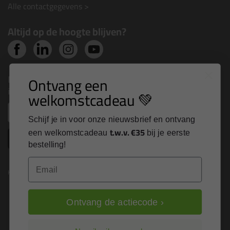
Alle contactgegevens >
Altijd op de hoogte blijven?
Nieuws, tips en exclusieve deals rechtstreeks in je
Ontvang een
inbox
welkomstcadeau 💚
Email
Schijf je in voor onze nieuwsbrief en ontvang
t.w.v. €35
een welkomstcadeau
bij je eerste
Inschrijven
bestelling!
Email
Kitcentrum is trots op:
Ontvang de actiecode ›