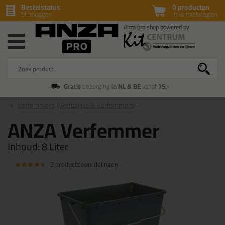
Bestelstatus
0 producten
of inloggen
in winkelwagen
Gratis
bezorging
in NL & BE
vanaf
75,-
Verfemmers
(Verfbakjes & Verfemmers)
ANZA Verfemmer
Inhoud:
8 Liter
2 productbeoordelingen