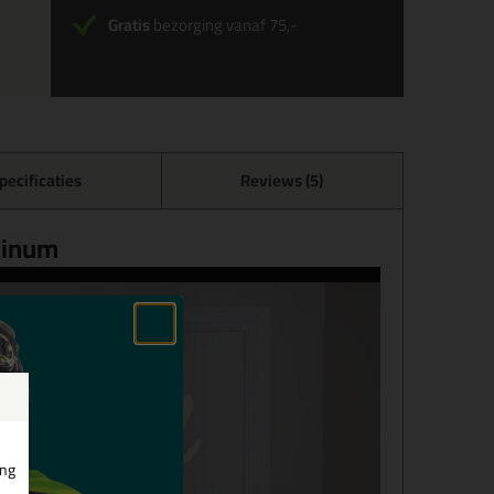
Gratis
bezorging vanaf 75,-
pecificaties
Reviews (5)
tinum
ing