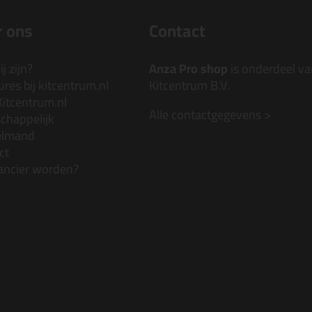
 ons
Contact
j zijn?
Anza Pro shop
is onderdeel va
res bij kitcentrum.nl
Kitcentrum B.V.
Kitcentrum.nl
Alle contactgegevens >
chappelijk
elmand
ct
ancier worden?