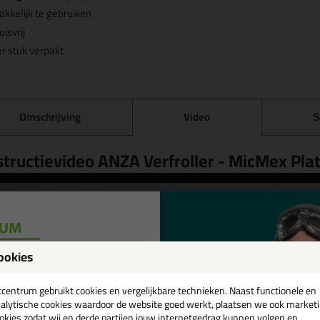
kkelijk te gebruiken
uisvrij
r stuk verpakt
Omschrijving
Video
S
structievideo ANZA Verfroller - MicMex Pla
ookies
een
cadeau 💚
tcentrum gebruikt cookies en vergelijkbare technieken. Naast functionele en
alytische cookies waardoor de website goed werkt, plaatsen we ook market
okies zodat wij en derde partijen jouw internetgedrag kunnen volgen en