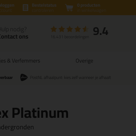
nloggen
Bestelstatus
0 producten
ccount
controleren
in winkelwagen
9.4
Hulp nodig?
Contact ons
16.431 beoordelingen
jes & Verfemmers
Overige
verbaar
PostNL afhaalpunt: kies zelf wanneer je afhaalt
ex Platinum
ondergronden