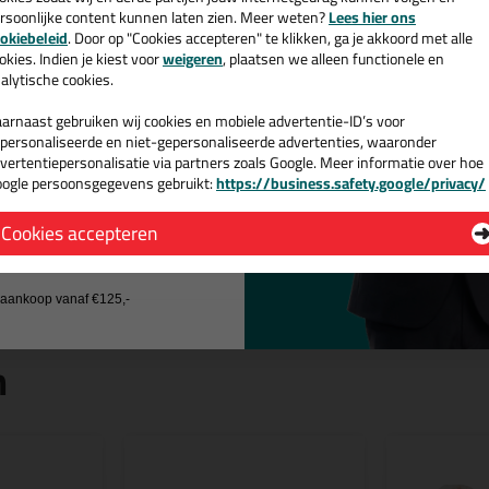
rsoonlijke content kunnen laten zien. Meer weten?
Lees hier ons
e nieuwsbrief en ontvang een
okiebeleid
. Door op "Cookies accepteren" te klikken, ga je akkoord met alle
v. €35,-
bij je eerste bestelling!
okies. Indien je kiest voor
weigeren
, plaatsen we alleen functionele en
alytische cookies.
arnaast gebruiken wij cookies en mobiele advertentie-ID’s voor
personaliseerde en niet-gepersonaliseerde advertenties, waaronder
vertentiepersonalisatie via partners zoals Google. Meer informatie over hoe
ogle persoonsgegevens gebruikt:
https://business.safety.google/privacy/
 de actiecode ›
Cookies accepteren
 wil geen cadeau
j aankoop vanaf €125,-
n