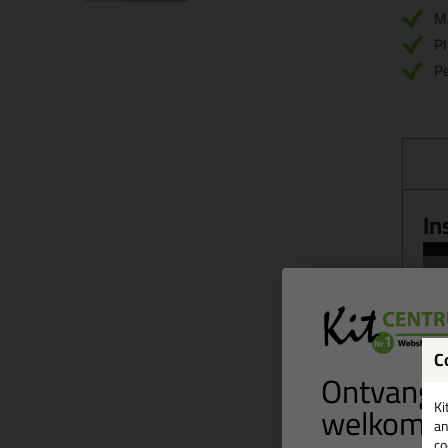
Ma
Pl
Pe
In
C
Ontvang 
welkomst
Ki
an
co