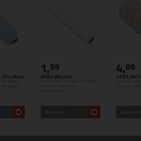
1,
4,
59
09
- Elon Basic
ANZA Viltroller
ANZA Verfro
 een gladde
Perfect voor het lakken, beitsen
Bijzonder ges
ondergrond
of verven van houten
tot grove on
oppervlaktes
Bekijken
Bekijke