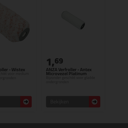
1,
69
ller - Wistex
ANZA Verfroller - Antex
Microvezel Platinum
chikt voor medium
Bijzonder geschikt voor gladde
dergronden
ondergronden
n
Bekijken