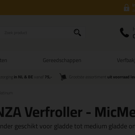
I
a
ten
Gereedschappen
Verfbak
zorging
in NL & BE
vanaf
75,-
Grootste assortiment
uit voorraad le
latinum
ZA Verfroller - MicM
onder geschikt voor gladde tot medium gladde 