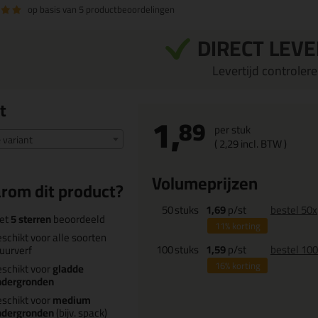
op basis van
5 productbeoordelingen
DIRECT LEV
Levertijd controleren
t
1,
89
per stuk
e variant
(
2,
29
incl. BTW )
Volumeprijzen
rom dit product?
50
stuks
1,69
p/st
bestel 50x
et
5 sterren
beoordeeld
11%
korting
schikt voor alle soorten
100
stuks
1,59
p/st
bestel 10
uurverf
16%
korting
schikt voor
gladde
ndergronden
schikt voor
medium
ndergronden
(bijv. spack)