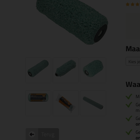
Maa
Kies j
Waa
M
Ge
m
Ge
o
Ge
Terug
o