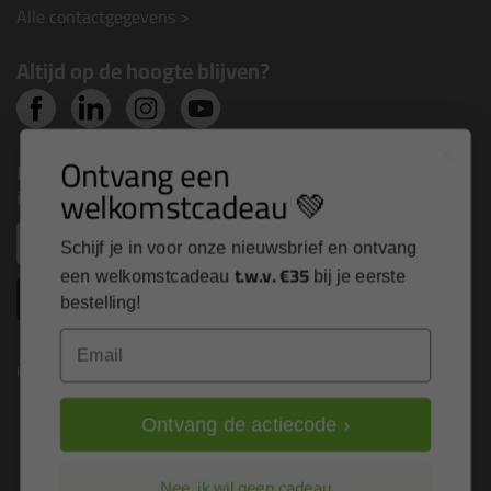
Alle contactgegevens >
Altijd op de hoogte blijven?
Ontvang een
Nieuws, tips en exclusieve deals rechtstreeks in je
welkomstcadeau 💚
inbox
Email
Schijf je in voor onze nieuwsbrief en ontvang
t.w.v. €35
een welkomstcadeau
bij je eerste
Inschrijven
bestelling!
Email
Kitcentrum is trots op:
Ontvang de actiecode ›
Nee, ik wil geen cadeau