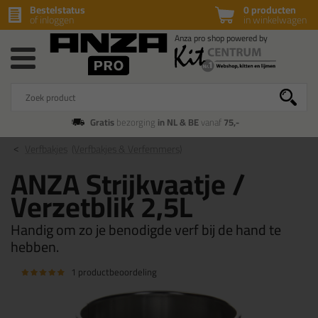
Bestelstatus
0 producten
of inloggen
in winkelwagen
Gratis
bezorging
in NL & BE
vanaf
75,-
Verfbakjes
(Verfbakjes & Verfemmers)
ANZA Strijkvaatje /
Verzetblik 2,5L
Handig om zo je benodigde verf bij de hand te
hebben.
1 productbeoordeling