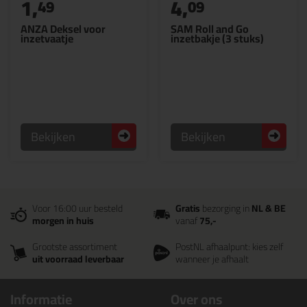
1,
4,
49
09
ANZA Deksel voor
SAM Roll and Go
inzetvaatje
inzetbakje (3 stuks)
Bekijken
Bekijken
Voor 16:00 uur besteld
Gratis
bezorging in
NL & BE
morgen in huis
vanaf
75,-
Grootste assortiment
PostNL afhaalpunt: kies zelf
uit voorraad leverbaar
wanneer je afhaalt
Informatie
Over ons