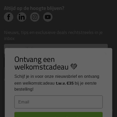
Altijd op de hoogte blijven?
Nieuws, tips en exclusieve deals rechtstreeks in je
inbox
Email
Ontvang een
Inschrijven
welkomstcadeau 💚
Schijf je in voor onze nieuwsbrief en ontvang
Kitcentrum is trots op:
t.w.v. €35
een welkomstcadeau
bij je eerste
bestelling!
Email
Alle prijzen zijn in EURO en excl. 21% BTW
wijzig naar incl. BTW