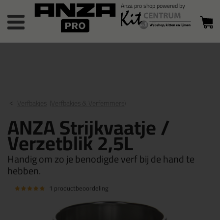
Bestelstatus
0 producten
of inloggen
in winkelwagen
Verfbakjes
(Verfbakjes & Verfemmers)
ANZA Strijkvaatje /
Verzetblik 2,5L
Handig om zo je benodigde verf bij de hand te
hebben.
1 productbeoordeling