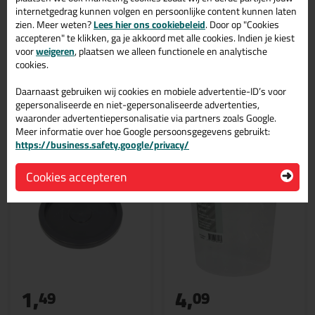
internetgedrag kunnen volgen en persoonlijke content kunnen laten
Ook een review schrijven?
zien. Meer weten?
Lees hier ons cookiebeleid
. Door op "Cookies
accepteren" te klikken, ga je akkoord met alle cookies. Indien je kiest
Schrijf hier je review over ANZA Strijkvaatje / Verzetblik 2,5L >
voor
weigeren
, plaatsen we alleen functionele en analytische
cookies.
Daarnaast gebruiken wij cookies en mobiele advertentie-ID’s voor
Gerelateerde producten
gepersonaliseerde en niet-gepersonaliseerde advertenties,
waaronder advertentiepersonalisatie via partners zoals Google.
Meer informatie over hoe Google persoonsgegevens gebruikt:
https://business.safety.google/privacy/
Cookies accepteren
1,
4,
49
09