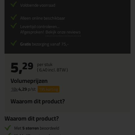
Voldoende voorraad
Alleen online beschikbaar
Levertijd controleren...
Afgesproken!
Bekijk onze reviews
Gratis
bezorging vanaf 75,-
5,
29
per stuk
(
6,
40
incl. BTW )
Volumeprijzen
18x
4,29
p/st
19%
korting
Waarom dit product?
Waarom dit product?
Met
5 sterren
beoordeeld