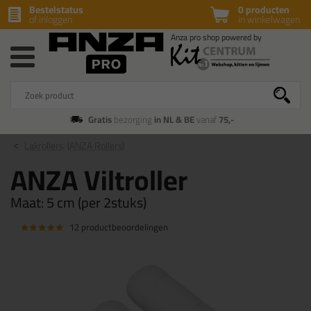
Bestelstatus
0 producten
of inloggen
in winkelwagen
Gratis
bezorging
in NL & BE
vanaf
75,-
Lakrollers
(ANZA Rollers)
ANZA Viltroller
Maat:
5 cm (per 2stuks)
12 productbeoordelingen