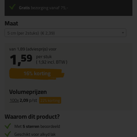
Gratis
bezorging vanaf 75,-
Maat
5 cm (per 2stuks) (€ 2,39)
van
1,89
(adviesprijs) voor
1,
59
per stuk
(
1,
92
incl. BTW )
16
% korting
Volumeprijzen
100x
2,09
p/st
22%
korting
Waarom dit product?
Met
5 sterren
beoordeeld
Geschikt voor alkyd lak