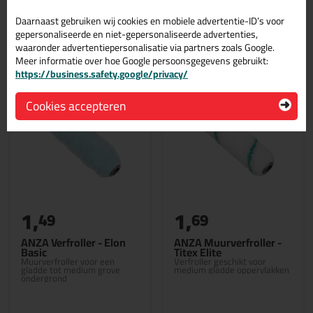
Daarnaast gebruiken wij cookies en mobiele advertentie-ID’s voor
Gerelateerde producten
gepersonaliseerde en niet-gepersonaliseerde advertenties,
waaronder advertentiepersonalisatie via partners zoals Google.
Meer informatie over hoe Google persoonsgegevens gebruikt:
https://business.safety.google/privacy/
Cookies accepteren
1,
1,
49
69
ANZA Verfroller - Elon
ANZA Muurverfroller -
Basic
Titex Elite
Muurverfroller voor een
Verfroller geschikt voor
gladde tot medium grove
medium gladde oppervlakken
ondergrond