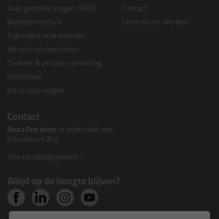
Veel gestelde vragen (FAQ)
Contact
Bestelprocedure
Leverancier worden?
Algemene voorwaarden
Kitcentrum berichten
Cookies & privacy verklaring
Disclaimer
Kit cursus volgen
Contact
Anza Pro shop
is onderdeel van
Kitcentrum B.V.
Alle contactgegevens >
Altijd op de hoogte blijven?