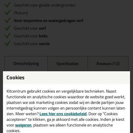
Geschikt voor gladde ondergronden
Pluisvrij
Voor terpentine en watergedragen verf
Geschikt voor
verf
Geschikt voor
beits
Geschikt voor
vernis
Omschrijving
Specificaties
Reviews (12)
ANZA Viltroller in 5 cm (per
Cookies
2stuks)
Kitcentrum gebruikt cookies en vergelijkbare technieken. Naast
Bestel de ANZA Viltroller in 5 cm (per 2stuks) vandaag nog!
functionele en analytische cookies waardoor de website goed werkt,
Vandaag besteld = morgen in huis.
plaatsen we ook marketing cookies zodat wij en derde partijen jouw
internetgedrag kunnen volgen en persoonlijke content kunnen laten
Wil je meer weten over de toepassing en kenmerken van dit
zien. Meer weten?
Lees hier ons cookiebeleid
. Door op "Cookies
product?
Lees alles over dit product >
accepteren" te klikken, ga je akkoord met alle cookies. Indien je kiest
voor
weigeren
, plaatsen we alleen functionele en analytische
cookies.