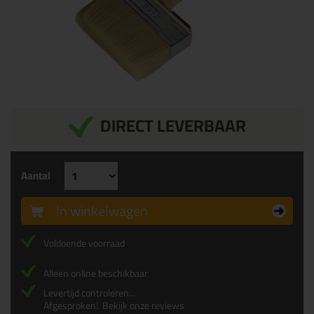
DIRECT LEVERBAAR
Aantal
In winkelwagen
Voldoende voorraad
Alleen online beschikbaar
Levertijd controleren...
Afgesproken!
Bekijk onze reviews