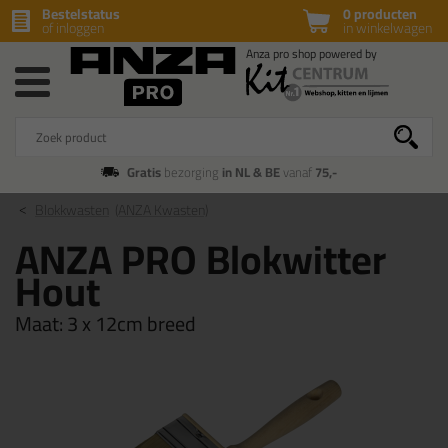
Bestelstatus
0 producten
of inloggen
in winkelwagen
Gratis
bezorging
in NL & BE
vanaf
75,-
Blokkwasten
(ANZA Kwasten)
ANZA PRO Blokwitter
Hout
Maat:
3 x 12cm breed