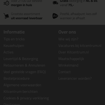
Voor 21:00 uur besteld
Gratis
bezorging in
NL & BE
morgen in huis
vanaf
75,-
Grootste assortiment
PostNL afhaalpunt: kies zelf
uit voorraad leverbaar
wanneer je afhaalt
Informatie
Over ons
Tips en tricks
Wie wij zijn?
Keuzehulpen
Vacatures bij kitcentrum.nl
Acties
Over Kitcentrum.nl
Levertijd & Bezorging
Maatschappelijk
Retourneren & Annuleren
Winkelmand
Veel gestelde vragen (FAQ)
Contact
Bestelprocedure
Leverancier worden?
Algemene voorwaarden
Kitcentrum berichten
Cookies & privacy verklaring
Disclaimer