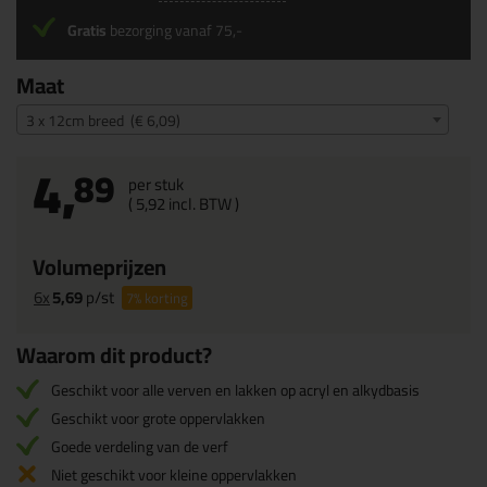
Gratis
bezorging vanaf 75,-
Maat
3 x 12cm breed (€ 6,09)
4,
89
per stuk
(
5,
92
incl. BTW )
Volumeprijzen
6x
5,69
p/st
7%
korting
Waarom dit product?
Geschikt voor alle verven en lakken op acryl en alkydbasis
Geschikt voor grote oppervlakken
Goede verdeling van de verf
Niet geschikt voor kleine oppervlakken