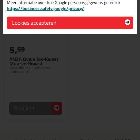
Meer informatie over hoe Google persoonsgegevens gebruikt:
https://business.safety.google/privacy/
Cookies accepteren
5,
59
ANZA Ovale Tex-Kwast
Muurverfkwast
Geschikt voor alle types
muurverf🖌
Bekijken