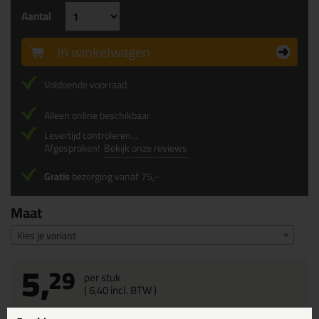
Aantal
In winkelwagen
Voldoende voorraad
Alleen online beschikbaar
Levertijd controleren...
Afgesproken!
Bekijk onze reviews
Gratis
bezorging vanaf 75,-
Maat
Kies je variant
5,
29
per stuk
(
6,
40
incl. BTW )