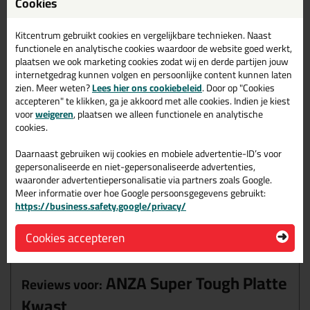
Cookies
Volumeprijzen
12x
4,69
p/st
11%
korting
Kitcentrum gebruikt cookies en vergelijkbare technieken. Naast
functionele en analytische cookies waardoor de website goed werkt,
plaatsen we ook marketing cookies zodat wij en derde partijen jouw
Waarom dit product?
internetgedrag kunnen volgen en persoonlijke content kunnen laten
zien. Meer weten?
Lees hier ons cookiebeleid
. Door op "Cookies
Verbeterde opvolger van de Anza Titanium
accepteren" te klikken, ga je akkoord met alle cookies. Indien je kiest
Onbehandelde steel van duurzaam hout
voor
weigeren
, plaatsen we alleen functionele en analytische
Verbeterde stijfheid dankzij geoptimaliseerde vezelmix
cookies.
Kortere vezels voor lager flexibiliteit
Daarnaast gebruiken wij cookies en mobiele advertentie-ID’s voor
Voor strakke verflijnen
gepersonaliseerde en niet-gepersonaliseerde advertenties,
waaronder advertentiepersonalisatie via partners zoals Google.
Grote verfopname
Meer informatie over hoe Google persoonsgegevens gebruikt:
Makkelijk schoon te maken
https://business.safety.google/privacy/
Cookies accepteren
Omschrijving
Reviews (0)
ANZA Super Tough Platte
Reviews voor:
Kwast