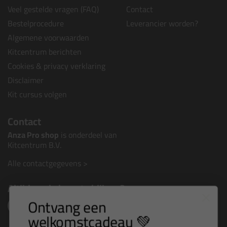
Veel gestelde vragen (FAQ)
Contact
Bestelprocedure
Leverancier worden?
Algemene voorwaarden
Kitcentrum berichten
Cookies & privacy verklaring
Disclaimer
Kit cursus volgen
Contact
Anza Pro shop
is onderdeel van
Kitcentrum B.V.
Alle contactgegevens >
Altijd op de hoogte blijven?
Ontvang een
welkomstcadeau 💚