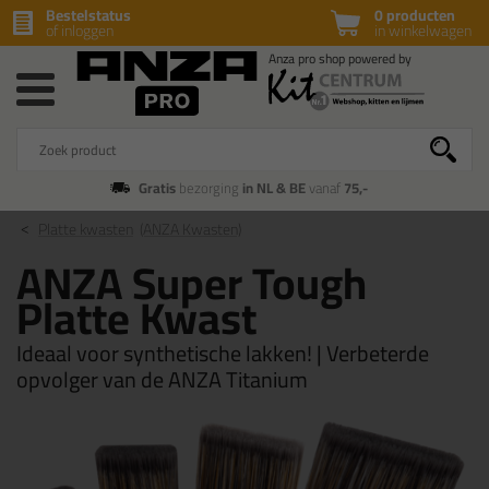
Bestelstatus
0 producten
of inloggen
in winkelwagen
Gratis
bezorging
in NL & BE
vanaf
75,-
Platte kwasten
(ANZA Kwasten)
ANZA Super Tough
Platte Kwast
Ideaal voor synthetische lakken! | Verbeterde
opvolger van de ANZA Titanium