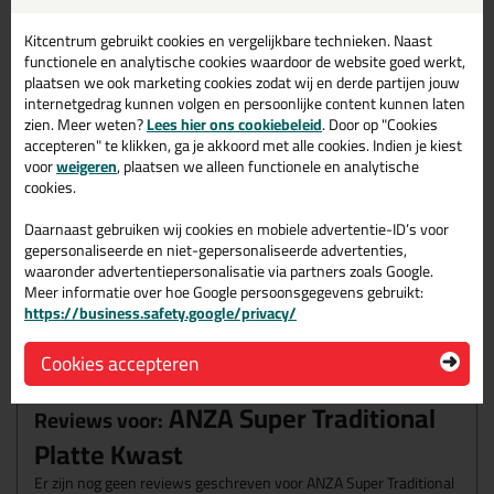
Volumeprijzen
Kitcentrum gebruikt cookies en vergelijkbare technieken. Naast
functionele en analytische cookies waardoor de website goed werkt,
12x
3,29
p/st
13%
korting
plaatsen we ook marketing cookies zodat wij en derde partijen jouw
internetgedrag kunnen volgen en persoonlijke content kunnen laten
zien. Meer weten?
Lees hier ons cookiebeleid
. Door op "Cookies
Waarom dit product?
accepteren" te klikken, ga je akkoord met alle cookies. Indien je kiest
voor
weigeren
, plaatsen we alleen functionele en analytische
Verbeterde opvolger van de Anza Diamond
cookies.
Onbehandelde steel van duurzaam hout
Bevat 30 procent varkenshaar!
Daarnaast gebruiken wij cookies en mobiele advertentie-ID’s voor
gepersonaliseerde en niet-gepersonaliseerde advertenties,
Superstrak resultaat
waaronder advertentiepersonalisatie via partners zoals Google.
Prettig in de hand
Meer informatie over hoe Google persoonsgegevens gebruikt:
https://business.safety.google/privacy/
Omschrijving
Reviews (0)
Cookies accepteren
ANZA Super Traditional
Reviews voor:
Platte Kwast
Er zijn nog geen reviews geschreven voor ANZA Super Traditional