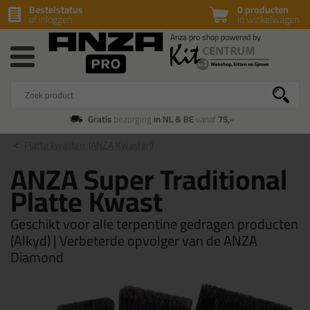
Bestelstatus
0 producten
of inloggen
in winkelwagen
Gratis
bezorging
in NL & BE
vanaf
75,-
Platte kwasten
(ANZA Kwasten)
ANZA Super Traditional
Platte Kwast
Geschikt voor alle terpentine gedragen producten
(Alkyd) | Verbeterde opvolger van de ANZA
Diamond