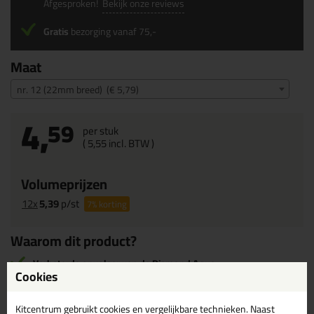
Afgesproken!
Bekijk onze reviews
Gratis
bezorging vanaf 75,-
Maat
nr. 12 (22mm breed) (€ 5,79)
4,
59
per stuk
(
5,
55
incl. BTW )
Volumeprijzen
12x
5,39
p/st
7%
korting
Waarom dit product?
Verbeterde opvolger van de Diamond Aqua
Cookies
Onbehandelde steel van duurzaam hout
Superstrak resultaat
Kitcentrum gebruikt cookies en vergelijkbare technieken. Naast