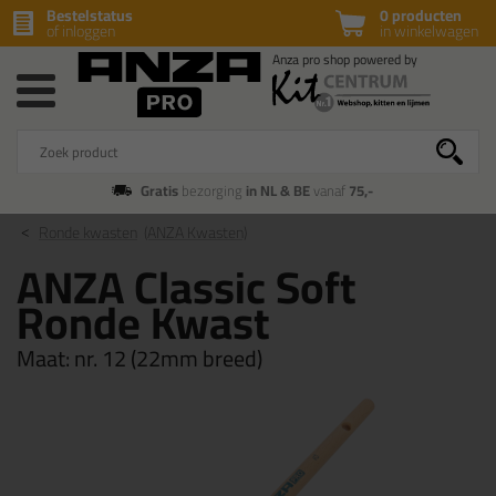
Bestelstatus
0 producten
of inloggen
in winkelwagen
Gratis
bezorging
in NL & BE
vanaf
75,-
Ronde kwasten
(ANZA Kwasten)
ANZA Classic Soft
Ronde Kwast
Maat:
nr. 12 (22mm breed)