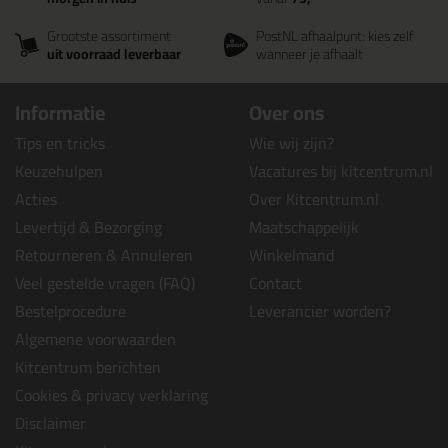
Grootste assortiment
PostNL afhaalpunt: kies zelf
uit voorraad leverbaar
wanneer je afhaalt
Informatie
Over ons
Tips en tricks
Wie wij zijn?
Keuzehulpen
Vacatures bij kitcentrum.nl
Acties
Over Kitcentrum.nl
Levertijd & Bezorging
Maatschappelijk
Retourneren & Annuleren
Winkelmand
Veel gestelde vragen (FAQ)
Contact
Bestelprocedure
Leverancier worden?
Algemene voorwaarden
Kitcentrum berichten
Cookies & privacy verklaring
Disclaimer