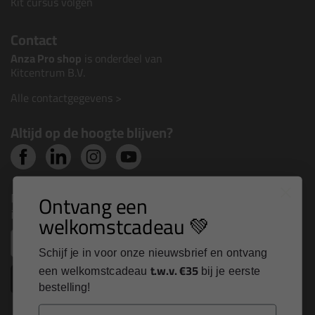
Kit cursus volgen
Contact
Anza Pro shop
is onderdeel van
Kitcentrum B.V.
Alle contactgegevens >
Altijd op de hoogte blijven?
Nieuws, tips en exclusieve deals rechtstreeks in je
Ontvang een
inbox
welkomstcadeau 💚
Email
Schijf je in voor onze nieuwsbrief en ontvang
t.w.v. €35
een welkomstcadeau
bij je eerste
Inschrijven
bestelling!
Email