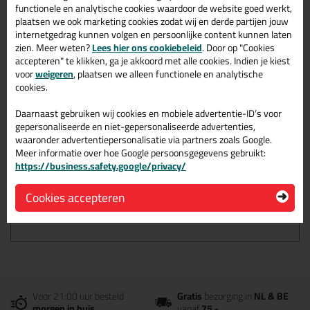
Prettig in de hand
functionele en analytische cookies waardoor de website goed werkt,
plaatsen we ook marketing cookies zodat wij en derde partijen jouw
Geschikt voor alle waterbasis producten
internetgedrag kunnen volgen en persoonlijke content kunnen laten
zien. Meer weten?
Lees hier ons cookiebeleid
. Door op "Cookies
accepteren" te klikken, ga je akkoord met alle cookies. Indien je kiest
Omschrijving
Reviews (0)
voor
weigeren
, plaatsen we alleen functionele en analytische
cookies.
ANZA Classic Soft Ronde
Kwast in nr. 12 (22mm
Daarnaast gebruiken wij cookies en mobiele advertentie-ID’s voor
breed)
gepersonaliseerde en niet-gepersonaliseerde advertenties,
waaronder advertentiepersonalisatie via partners zoals Google.
Meer informatie over hoe Google persoonsgegevens gebruikt:
Bestel de ANZA Classic Soft Ronde Kwast in nr. 12 (22mm breed)
https://business.safety.google/privacy/
vandaag nog! Vandaag besteld = morgen in huis.
Cookies accepteren
Wil je meer weten over de toepassing en kenmerken van dit
product?
Lees alles over dit product >
Voor 21:00 uur besteld
Gratis
bezorging in
NL & BE
morgen in huis
vanaf
75,-