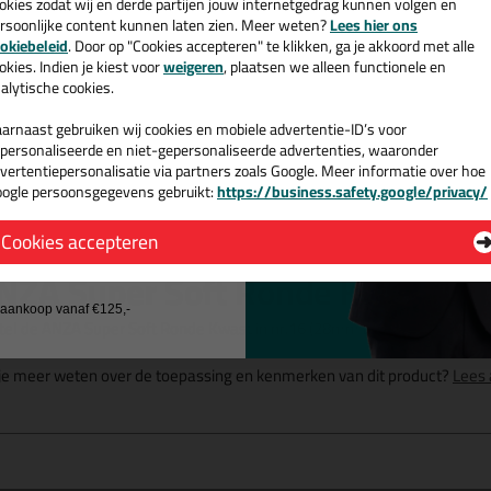
okies zodat wij en derde partijen jouw internetgedrag kunnen volgen en
rbeterde controle
rsoonlijke content kunnen laten zien. Meer weten?
Lees hier ons
e nieuwsbrief en ontvang een
okiebeleid
. Door op "Cookies accepteren" te klikken, ga je akkoord met alle
ofessionele keus
v. €35,-
bij je eerste bestelling!
okies. Indien je kiest voor
weigeren
, plaatsen we alleen functionele en
ettig in de hand
alytische cookies.
schikt voor alle waterbasis
roducten
arnaast gebruiken wij cookies en mobiele advertentie-ID’s voor
personaliseerde en niet-gepersonaliseerde advertenties, waaronder
vertentiepersonalisatie via partners zoals Google. Meer informatie over hoe
ogle persoonsgegevens gebruikt:
https://business.safety.google/privacy/
 de actiecode ›
Omschrijving
Cookies accepteren
 wil geen cadeau
NZA Super Soft Ronde Kwast in 
j aankoop vanaf €125,-
tel de ANZA Super Soft Ronde Kwast in nr.16 (28mm breed) vandaag no
 je meer weten over de toepassing en kenmerken van dit product?
Lees 