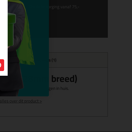
Gratis
bezorging vanaf 75,-
Reviews (1)
nr.16 (28mm breed)
g! Vandaag besteld = morgen in huis.
alles over dit product >