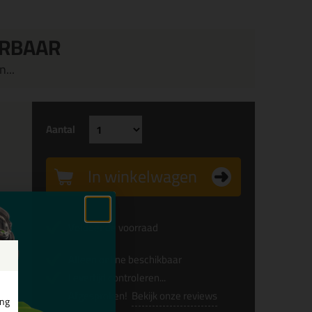
ERBAAR
...
Aantal
In winkelwagen
Voldoende voorraad
Alleen online beschikbaar
Levertijd controleren...
Afgesproken!
Bekijk onze reviews
ing