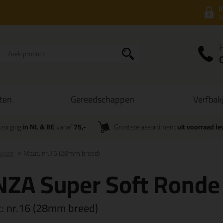
I
a
ten
Gereedschappen
Verfbak
zorging
in NL & BE
vanaf
75,-
Grootste assortiment
uit voorraad le
Kwast
Maat: nr.16 (28mm breed)
NZA Super Soft Ronde
t:
nr.16 (28mm breed)