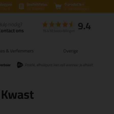
nloggen
Bestelstatus
0 producten
ccount
controleren
in winkelwagen
9.4
Hulp nodig?
Contact ons
16.430 beoordelingen
jes & Verfemmers
Overige
verbaar
PostNL afhaalpunt: kies zelf wanneer je afhaalt
 Kwast