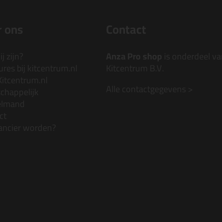
 ons
Contact
j zijn?
Anza Pro shop
is onderdeel va
res bij kitcentrum.nl
Kitcentrum B.V.
Kitcentrum.nl
Alle contactgegevens >
chappelijk
elmand
ct
ancier worden?