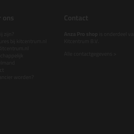
 ons
Contact
j zijn?
Anza Pro shop
is onderdeel va
res bij kitcentrum.nl
Kitcentrum B.V.
Kitcentrum.nl
Alle contactgegevens >
chappelijk
elmand
ct
ancier worden?