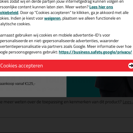
okies zodat wij en derde partijen jouw internetgedrag kunnen volgen en
rtere vezels voor lager
rsoonlijke content kunnen laten zien. Meer weten?
Lees hier ons
e nieuwsbrief en ontvang een
exibiliteit
okiebeleid
. Door op "Cookies accepteren" te klikken, ga je akkoord met alle
v. €35,-
bij je eerste bestelling!
okies. Indien je kiest voor
weigeren
, plaatsen we alleen functionele en
or strakke verflijnen
alytische cookies.
rote verfopname
kkelijk schoon te maken
arnaast gebruiken wij cookies en mobiele advertentie-ID’s voor
personaliseerde en niet-gepersonaliseerde advertenties, waaronder
vertentiepersonalisatie via partners zoals Google. Meer informatie over hoe
ogle persoonsgegevens gebruikt:
https://business.safety.google/privacy/
 de actiecode ›
Omschrijving
Cookies accepteren
 wil geen cadeau
NZA Super Tough Ronde Kwast i
j aankoop vanaf €125,-
tel de ANZA Super Tough Ronde Kwast in Nr.08 (16mm breed) vandaag n
 je meer weten over de toepassing en kenmerken van dit product?
Lees 