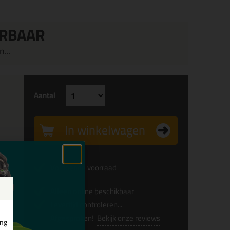
ERBAAR
...
Aantal
In winkelwagen
x
Voldoende voorraad
Alleen online beschikbaar
Levertijd controleren...
Afgesproken!
Bekijk onze reviews
ing