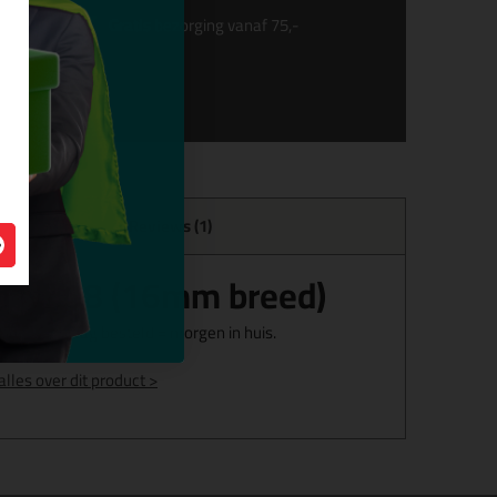
Gratis
bezorging vanaf 75,-
Reviews (1)
n Nr.08 (16mm breed)
og! Vandaag besteld = morgen in huis.
alles over dit product >