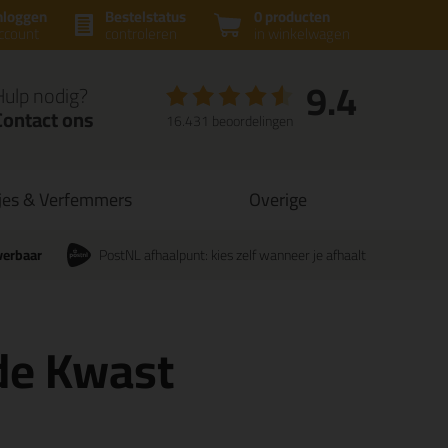
nloggen
Bestelstatus
0 producten
ccount
controleren
in winkelwagen
9.4
Hulp nodig?
Contact ons
16.431 beoordelingen
jes & Verfemmers
Overige
verbaar
PostNL afhaalpunt: kies zelf wanneer je afhaalt
de Kwast