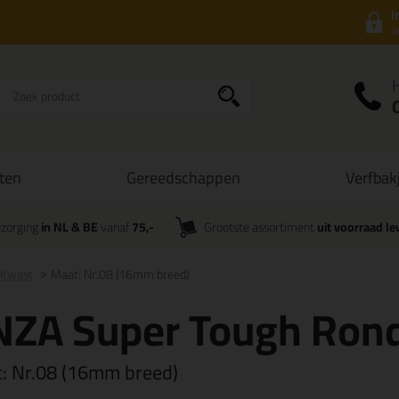
I
a
ten
Gereedschappen
Verfbak
zorging
in NL & BE
vanaf
75,-
Grootste assortiment
uit voorraad le
 Kwast
Maat: Nr.08 (16mm breed)
NZA Super Tough Ron
t:
Nr.08 (16mm breed)