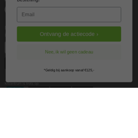
Email
Nieuws, tips en exclusieve deals rechtstreeks in je
inbox
Ontvang de actiecode ›
Email
Nee, ik wil geen cadeau
Inschrijven
*Geldig bij aankoop vanaf €125,-
Kitcentrum is trots op:
Alle prijzen zijn in EURO en excl. 21% BTW
wijzig naar incl. BTW