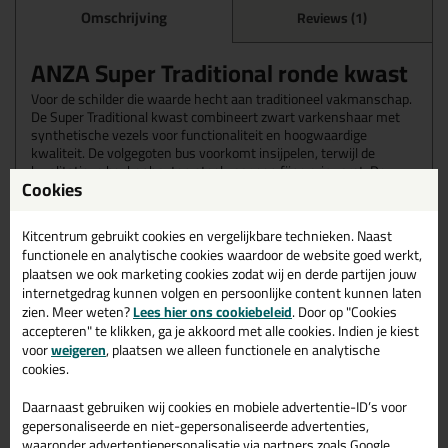
Omschrijving
Reviews (1)
ANZA Super Traditional ronde kwast
Voor de schilder die waarde hecht aan traditioneel vakmanschap.
De Super Traditional kwast combineert zwart varkenshaar met
synthetische vezels voor functionaliteit en hoogwaardige
kwaliteit. De volgegoten bus voorkomt insijpelen, terwijl de
kwalitatieve beukenhouten steel voor een fijne grip zorgt. De
Cookies
Anza Pro Super Traditional is geschikt voor synthetische lakken.
Kitcentrum gebruikt cookies en vergelijkbare technieken. Naast
Deze vernieuwde kwast van ANZA Pro is extra duurzaam. De
functionele en analytische cookies waardoor de website goed werkt,
onbehandelde houten steel is gemaakt van duurzaam hout en de
plaatsen we ook marketing cookies zodat wij en derde partijen jouw
kwast is voorzien van een FSC verpakking! Anza denkt met deze
internetgedrag kunnen volgen en persoonlijke content kunnen laten
verbeterde kwastenlijn niet alleen aan jou, maar ook aan het
zien. Meer weten?
Lees hier ons cookiebeleid
. Door op "Cookies
milieu ♻️
accepteren" te klikken, ga je akkoord met alle cookies. Indien je kiest
voor
weigeren
, plaatsen we alleen functionele en analytische
De Super Traditional met 30% varkenshaar is er voor iedereen
cookies.
die op traditionele wijze schildert!
Daarnaast gebruiken wij cookies en mobiele advertentie-ID’s voor
Wanneer gebruik je de ANZA Super
gepersonaliseerde en niet-gepersonaliseerde advertenties,
waaronder advertentiepersonalisatie via partners zoals Google.