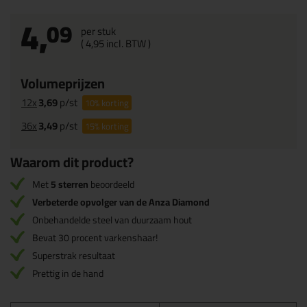
4,
09
per stuk
(
4,
95
incl. BTW )
Volumeprijzen
12x
3,69
p/st
10%
korting
36x
3,49
p/st
15%
korting
Waarom dit product?
Met
5 sterren
beoordeeld
Verbeterde opvolger van de Anza Diamond
Onbehandelde steel van duurzaam hout
Bevat 30 procent varkenshaar!
Superstrak resultaat
Prettig in de hand