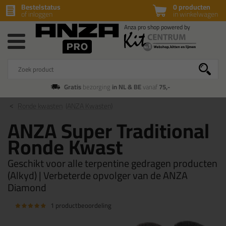
Bestelstatus
0 producten
of inloggen
in winkelwagen
Gratis
bezorging
in NL & BE
vanaf
75,-
Ronde kwasten
(ANZA Kwasten)
ANZA Super Traditional
Ronde Kwast
Geschikt voor alle terpentine gedragen producten
(Alkyd) | Verbeterde opvolger van de ANZA
Diamond
1 productbeoordeling