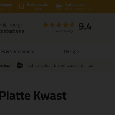
nloggen
Bestelstatus
0 producten
ccount
controleren
in winkelwagen
9.4
Hulp nodig?
Contact ons
16.432 beoordelingen
jes & Verfemmers
Overige
verbaar
PostNL afhaalpunt: kies zelf wanneer je afhaalt
 Platte Kwast