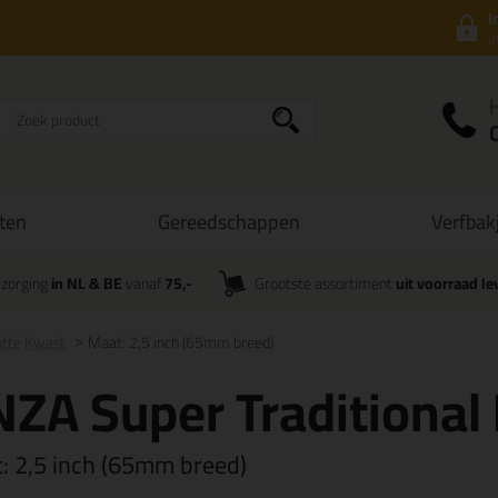
I
a
ten
Gereedschappen
Verfbak
zorging
in NL & BE
vanaf
75,-
Grootste assortiment
uit voorraad le
atte Kwast
Maat: 2,5 inch (65mm breed)
ZA Super Traditional
t:
2,5 inch (65mm breed)