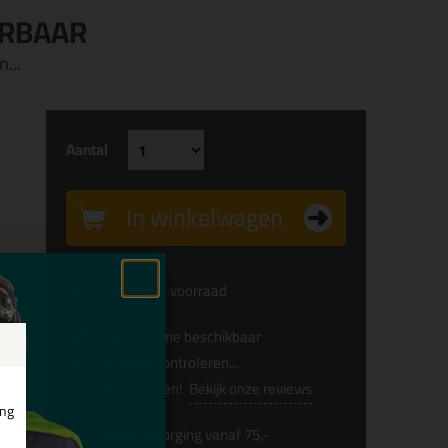
ERBAAR
...
Aantal
In winkelwagen
Voldoende voorraad
Alleen online beschikbaar
Levertijd controleren...
Afgesproken!
Bekijk onze reviews
ing
Gratis
bezorging vanaf 75,-