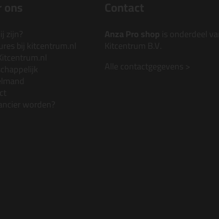
 ons
Contact
j zijn?
Anza Pro shop
is onderdeel va
res bij kitcentrum.nl
Kitcentrum B.V.
Kitcentrum.nl
Alle contactgegevens >
chappelijk
elmand
ct
ancier worden?