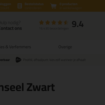
nloggen
Bestelstatus
0 producten
ccount
controleren
in winkelwagen
9.4
Hulp nodig?
Contact ons
16.430 beoordelingen
jes & Verfemmers
Overige
verbaar
PostNL afhaalpunt: kies zelf wanneer je afhaalt
seel Zwart