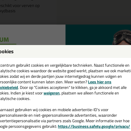
schikt voor verven op
kydbasis
Omschrijving
Specificaties
ookies
een
NZA Gebogen Lyon Penseel Zwart
cadeau 💚
tcentrum gebruikt cookies en vergelijkbare technieken. Naast functionele en
alytische cookies waardoor de website goed werkt, plaatsen we ook market
tel de ANZA Gebogen Lyon Penseel Zwart in nr. 16 / 16mm breed vanda
okies zodat wij en derde partijen jouw internetgedrag kunnen volgen en
rsoonlijke content kunnen laten zien. Meer weten?
Lees hier ons
e nieuwsbrief en ontvang een
okiebeleid
. Door op "Cookies accepteren" te klikken, ga je akkoord met alle
 je meer weten over de toepassing en kenmerken van dit product?
Lees 
v. €35,-
bij je eerste bestelling!
okies. Indien je kiest voor
weigeren
, plaatsen we alleen functionele en
alytische cookies.
arnaast gebruiken wij cookies en mobiele advertentie-ID’s voor
personaliseerde en niet-gepersonaliseerde advertenties, waaronder
n
vertentiepersonalisatie via partners zoals Google. Meer informatie over hoe
ogle persoonsgegevens gebruikt:
https://business.safety.google/privacy/
 de actiecode ›