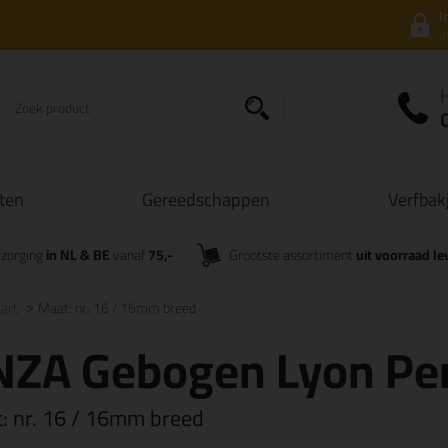
I
a
ten
Gereedschappen
Verfbak
zorging
in NL & BE
vanaf
75,-
Grootste assortiment
uit voorraad le
art
Maat: nr. 16 / 16mm breed
NZA Gebogen Lyon Pen
t:
nr. 16 / 16mm breed