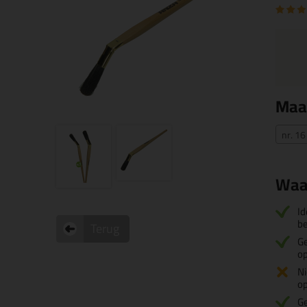
Maa
nr. 1
Waa
Id
be
Terug
Ge
o
Ni
o
Ge