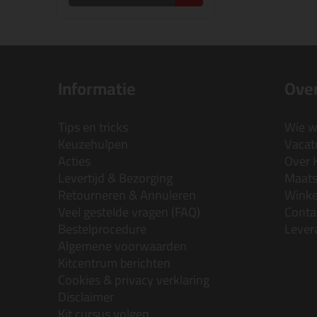
Informatie
Over
Tips en tricks
Wie wi
Keuzehulpen
Vacatu
Acties
Over 
Levertijd & Bezorging
Maats
Retourneren & Annuleren
Wink
Veel gestelde vragen (FAQ)
Conta
Bestelprocedure
Lever
Algemene voorwaarden
Kitcentrum berichten
Cookies & privacy verklaring
Disclaimer
Kit cursus volgen