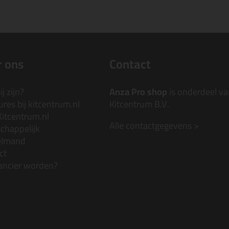
 ons
Contact
j zijn?
Anza Pro shop
is onderdeel va
res bij kitcentrum.nl
Kitcentrum B.V.
Kitcentrum.nl
Alle contactgegevens >
chappelijk
elmand
ct
ancier worden?