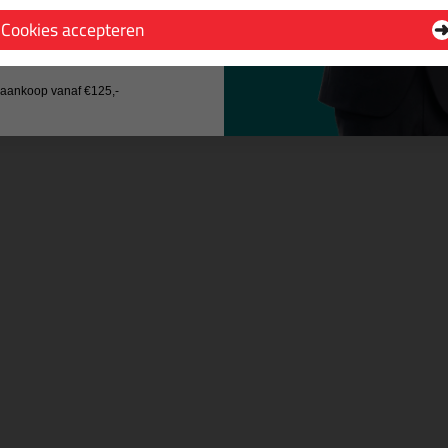
Cookies accepteren
 wil geen cadeau
j aankoop vanaf €125,-