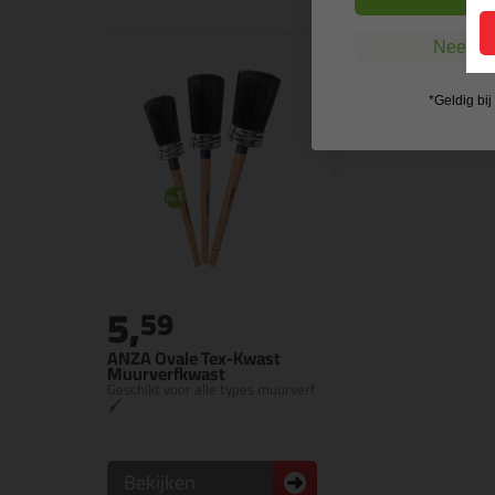
Nee, ik
*Geldig bi
5,
59
ANZA Ovale Tex-Kwast
Muurverfkwast
Geschikt voor alle types muurverf
🖌
Bekijken