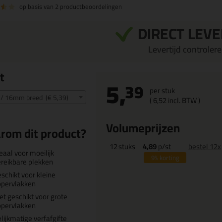
op basis van
2 productbeoordelingen
DIRECT LEV
Levertijd controleren
t
5,
39
per stuk
6 / 16mm breed (€ 5,39)
(
6,
52
incl. BTW )
Volumeprijzen
rom dit product?
12
stuks
4,89
p/st
bestel 12x
eaal voor moeilijk
9%
korting
reikbare plekken
schikt voor kleine
ppervlakken
et geschikt voor grote
ppervlakken
lijkmatige verfafgifte